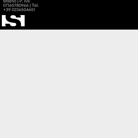
Milano | P. Iva
07160780966 | Tel.
+39 0236504651