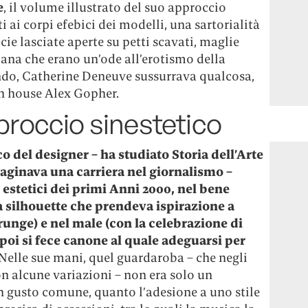
e
, il volume illustrato del suo approccio
i ai corpi efebici dei modelli, una sartorialità
icie lasciate aperte su petti scavati, maglie
ana che erano un’ode all’erotismo della
ondo, Catherine Deneuve sussurrava qualcosa,
ch house Alex Gopher.
pproccio sinestetico
o del designer – ha studiato Storia dell’Arte
maginava una carriera nel giornalismo –
 estetici dei primi Anni 2000, nel bene
a silhouette che prendeva ispirazione a
unge) e nel male (con la celebrazione di
poi si fece canone al quale adeguarsi per
Nelle sue mani, quel guardaroba – che negli
on alcune variazioni – non era solo un
n gusto comune, quanto l’adesione a uno stile