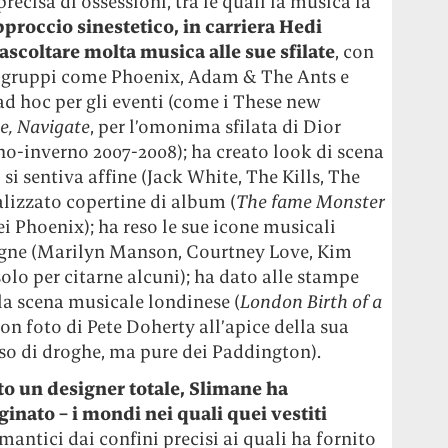
precisa di ossessioni, tra le quali la musica la
pproccio sinestetico, in carriera Hedi
 ascoltare molta musica alle sue sfilate
, con
i gruppi come Phoenix, Adam & The Ants e
 ad hoc per gli eventi (come i These new
e, Navigate
, per l’omonima sfilata di Dior
-inverno 2007-2008); ha creato look di scena
i si sentiva affine (Jack White, The Kills, The
ealizzato copertine di album (
The fame Monster
ei Phoenix); ha reso le sue icone musicali
agne (Marilyn Manson, Courtney Love, Kim
olo per citarne alcuni); ha dato alle stampe
lla scena musicale londinese (
London Birth of a
 con foto di Pete Doherty all’apice della sua
so di droghe, ma pure dei Paddington).
to un designer totale, Slimane ha
ginato – i mondi nei quali quei vestiti
mantici dai confini precisi ai quali ha fornito