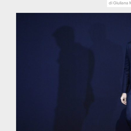
di
Giuliana