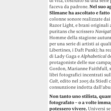
di vita, costruito su una serie 
faceva da padrone.
Nel suo a
Slimane ha ascoltato e fatto
colonne sonore realizzate da
Razor Light, e brani originali
puritans che scrissero
Navigat
Homme della stagione autunno
per una serie di artisti ai qual
Libertines, i Daft Punk); ha r
di Lady Gaga e
Alphabetical
d
protagoniste delle sue camp
Gordon, Marianne Faithfull, s
libri fotografici incentrati su
Cult
, edito nel 2005 da Stiedl
consunzione indotta dall’abu
Non tanto uno stilista, quan
fotografato – o a volte imma
potessero vivere.
Universi se