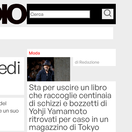
_
Moda
edi
di
Redazione
Sta per uscire un libro
che raccoglie centinaia
di schizzi e bozzetti di
del
Yohji Yamamoto
e un suo
ritrovati per caso in un
magazzino di Tokyo