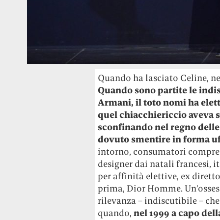
Quando ha lasciato Celine, ne
Quando sono partite le indis
Armani, il toto nomi ha ele
quel chiacchiericcio aveva so
sconfinando nel regno delle 
dovuto smentire in forma uf
intorno, consumatori compres
designer dai natali francesi, 
per affinità elettive, ex diret
prima, Dior Homme. Un’ossessi
rilevanza – indiscutibile – ch
quando,
nel 1999 a capo del