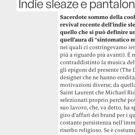
Indie sleaze e pantalon
Sacerdote sommo della cooln
revival recente dell’indie sle
quello che si può definire u
quell’aura di “sintomatico m
nei quali ci costringevamo ier
più a riguardo più avanti). È n
contraddistinto la musica del
gli epigoni del presente (The 
designer che ne hanno ereditat
motivazioni diverse, da quell
Saint Laurent che Michael Rid
selezionati proprio perché po
suo lavoro, che, va detto, ha
giro d’affari dei brand per i 
costante persistenza nell’imm
riserbo religioso. Se è costu