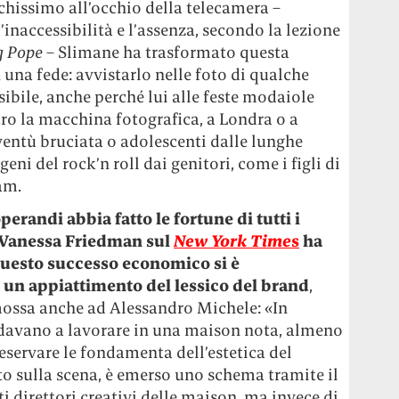
hissimo all’occhio della telecamera –
l’inaccessibilità e l’assenza, secondo la lezione
g Pope
– Slimane ha trasformato questa
una fede: avvistarlo nelle foto di qualche
ibile, anche perché lui alle feste modaiole
tro la macchina fotografica, a Londra o a
oventù bruciata o adolescenti dalle lunghe
ni del rock’n roll dai genitori, come i figli di
am.
erandi abbia fatto le fortune di tutti i
, Vanessa Friedman sul
New York Time
s
ha
 questo successo economico si è
 un appiattimento del lessico del brand
,
mossa anche ad Alessandro Michele: «In
davano a lavorare in una maison nota, almeno
reservare le fondamenta dell’estetica del
to sulla scena, è emerso uno schema tramite il
 direttori creativi delle maison, ma invece di