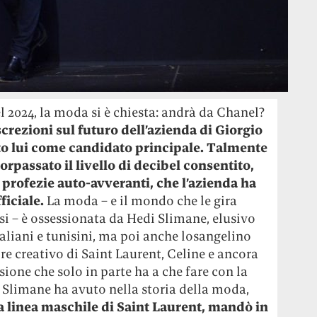
l 2024, la moda si è chiesta: andrà da Chanel?
crezioni sul futuro dell’azienda di Giorgio
tto lui come candidato principale. Talmente
rpassato il livello di decibel consentito,
profezie auto-avveranti, che l’azienda ha
ficiale.
La moda – e il mondo che le gira
i – è ossessionata da Hedi Slimane, elusivo
italiani e tunisini, ma poi anche losangelino
tore creativo di Saint Laurent, Celine e ancora
one che solo in parte ha a che fare con la
e Slimane ha avuto nella storia della moda,
la linea maschile di Saint Laurent, mandò in