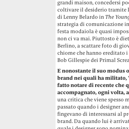
grandi maison, concedersi poc
coltivare il desiderio tramite 
di Lenny Belardo in
The Youn
strategia di comunicazione in 
festa modaiola è quasi imposs
non ci va mai. Piuttosto è die
Berlino, a scattare foto di gi
chiome che hanno ereditato i ge
Bob Gillespie dei Primal Scre
E nonostante il suo modus op
brand nei quali ha militato
fatto notare di recente che
accompagnato, ogni volta, a
una critica che viene spesso 
passato quando i designer an
fingevano di interessarsi al p
brand. Da quando lui è arriva
quale i designer sono nominati