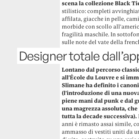
scena la collezione Black Ti
stilistico: completi avvinghiat
affilata, giacche in pelle, cam
morbide con scollo all’americ
fragilità maschile. In sottof
sulle note del vate della fren
Designer totale dall’a
Lontano dal percorso classic
all’École du Louvre e si im
Slimane ha definito i canoni
(l’introduzione di una nuov
piene mani dal punk e dal gr
una magrezza assoluta, che 
tutta la decade successiva).
anni è rimasto assai simile, c
ammasso di vestiti uniti da u