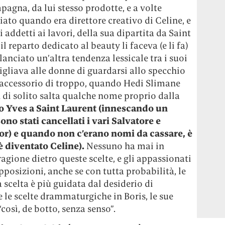
agna, da lui stesso prodotte, e a volte
iato quando era direttore creativo di Celine, e
addetti ai lavori, della sua dipartita da Saint
il reparto dedicato al beauty li faceva (e li fa)
lanciato un’altra tendenza lessicale tra i suoi
igliava alle donne di guardarsi allo specchio
un accessorio di troppo, quando Hedi Slimane
n di solito salta qualche nome proprio dalla
to Yves a Saint Laurent (innescando un
ono stati cancellati i vari Salvatore e
or) e quando non c’erano nomi da cassare, è
è diventato Celine).
Nessuno ha mai in
ragione dietro queste scelte, e gli appassionati
upposizioni, anche se con tutta probabilità, le
 scelta è più guidata dal desiderio di
 le scelte drammaturgiche in Boris, le sue
così, de botto, senza senso”.