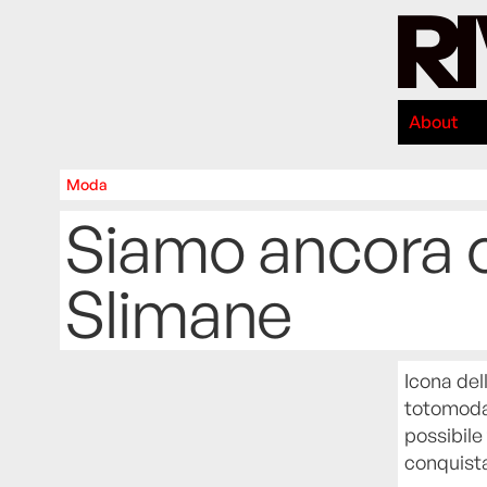
About
Moda
Siamo ancora o
Slimane
Icona del
totomoda,
possibile
conquista