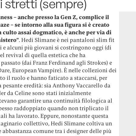
i stretti (sempre)
ess – anche presso la Gen Z, complice il
aze – se intorno alla sua figura si è creato
n culto assai dogmatico, è anche per via di
istero”
. Hedi Slimane è nei pantaloni slim fit
i e alcuni più giovani si costringono oggi (di
el revival di quella estetica che ha
 passato (dai Franz Ferdinand agli Strokes) e
Dare, European Vampire). È nelle collezioni dei
o il ruolo e hanno faticato a staccarsi, per
a pesante eredità: sia Anthony Vaccarello da
er da Celine sono stati inizialmente
tevano garantire una continuità filologica al
 spesso raddoppiato quando non triplicato il
quali ha lavorato. Eppure, nonostante questa
aginario collettivo, Hedi Slimane coltiva un
me abbastanza comune tra i designer delle più