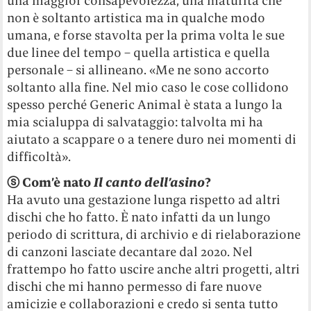
una maggior consapevolezza, una maturità che
non è soltanto artistica ma in qualche modo
umana, e forse stavolta per la prima volta le sue
due linee del tempo – quella artistica e quella
personale – si allineano. «Me ne sono accorto
soltanto alla fine. Nel mio caso le cose collidono
spesso perché Generic Animal è stata a lungo la
mia scialuppa di salvataggio: talvolta mi ha
aiutato a scappare o a tenere duro nei momenti di
difficoltà».
ⓢ
Com’è nato
I
l canto dell’asino
?
Ha avuto una gestazione lunga rispetto ad altri
dischi che ho fatto. È nato infatti da un lungo
periodo di scrittura, di archivio e di rielaborazione
di canzoni lasciate decantare dal 2020. Nel
frattempo ho fatto uscire anche altri progetti, altri
dischi che mi hanno permesso di fare nuove
amicizie e collaborazioni e credo si senta tutto