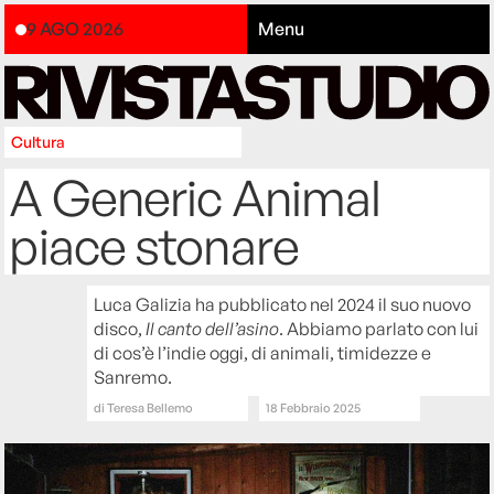
9 AGO 2026
Menu
Cultura
A Generic Animal
piace stonare
Luca Galizia ha pubblicato nel 2024 il suo nuovo
disco,
Il canto dell’asino
. Abbiamo parlato con lui
di cos’è l’indie oggi, di animali, timidezze e
Sanremo.
di
Teresa Bellemo
18 Febbraio 2025