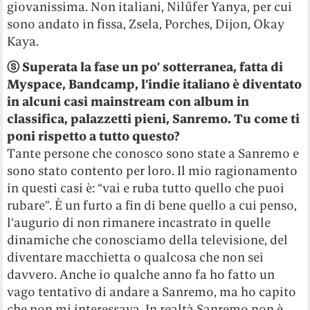
giovanissima. Non italiani, Nilűfer Yanya, per cui
sono andato in fissa, Zsela, Porches, Dijon, Okay
Kaya.
ⓢ
Superata la fase un po’ sotterranea, fatta di
Myspace, Bandcamp, l’indie italiano è diventato
in alcuni casi mainstream con album in
classifica, palazzetti pieni, Sanremo. Tu come ti
poni rispetto a tutto questo?
Tante persone che conosco sono state a Sanremo e
sono stato contento per loro. Il mio ragionamento
in questi casi è: “vai e ruba tutto quello che puoi
rubare”. È un furto a fin di bene quello a cui penso,
l’augurio di non rimanere incastrato in quelle
dinamiche che conosciamo della televisione, del
diventare macchietta o qualcosa che non sei
davvero. Anche io qualche anno fa ho fatto un
vago tentativo di andare a Sanremo, ma ho capito
che non mi interessava. In realtà Sanremo non è