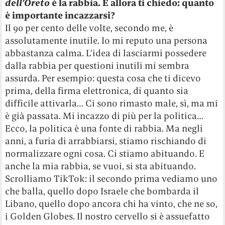
dell’Oreto
è la rabbia. E allora ti chiedo: quanto
è importante incazzarsi?
Il 90 per cento delle volte, secondo me, è
assolutamente inutile. Io mi reputo una persona
abbastanza calma. L’idea di lasciarmi possedere
dalla rabbia per questioni inutili mi sembra
assurda. Per esempio: questa cosa che ti dicevo
prima, della firma elettronica, di quanto sia
difficile attivarla… Ci sono rimasto male, sì, ma mi
è già passata. Mi incazzo di più per la politica…
Ecco, la politica è una fonte di rabbia. Ma negli
anni, a furia di arrabbiarsi, stiamo rischiando di
normalizzare ogni cosa. Ci stiamo abituando. E
anche la mia rabbia, se vuoi, si sta abituando.
Scrolliamo TikTok: il secondo prima vediamo uno
che balla, quello dopo Israele che bombarda il
Libano, quello dopo ancora chi ha vinto, che ne so,
i Golden Globes. Il nostro cervello si è assuefatto