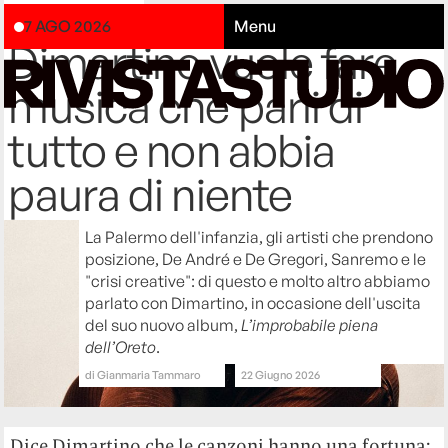
Cultura
7 AGO 2026
Menu
Dimartino vuole fare
musica che parli di
tutto e non abbia
paura di niente
La Palermo dell'infanzia, gli artisti che prendono
posizione, De André e De Gregori, Sanremo e le
"crisi creative": di questo e molto altro abbiamo
parlato con Dimartino, in occasione dell'uscita
del suo nuovo album,
L’improbabile piena
dell’Oreto
.
di
Gianmaria Tammaro
22 Giugno 2026
Dice Dimartino che le canzoni hanno una fortuna: