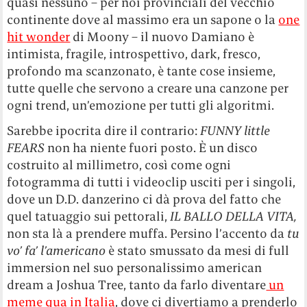
quasi nessuno – per noi provinciali del vecchio
continente dove al massimo era un sapone o la
one
hit wonder
di Moony – il nuovo Damiano è
intimista, fragile, introspettivo, dark, fresco,
profondo ma scanzonato, è tante cose insieme,
tutte quelle che servono a creare una canzone per
ogni trend, un’emozione per tutti gli algoritmi.
Sarebbe ipocrita dire il contrario:
FUNNY little
FEARS
non ha niente fuori posto. È un disco
costruito al millimetro, così come ogni
fotogramma di tutti i videoclip usciti per i singoli,
dove un D.D. danzerino ci dà prova del fatto che
quel tatuaggio sui pettorali,
IL BALLO DELLA VITA,
non sta là a prendere muffa. Persino l’accento da
tu
vo’ fa’ l’americano
è stato smussato da mesi di full
immersion nel suo personalissimo american
dream a Joshua Tree, tanto da farlo diventare
un
meme qua in Italia
, dove ci divertiamo a prenderlo