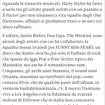
riguarda le rinascite musicali, Harry Styles ha fatto
scuola tra gli ultimi grandi solisti con un passato a
X Factor
: per non rimanere a vita «quello degli One
Direction», affidati ai produttori bravi e ne esci col
disco raffinato.
E infatti, Justin Bieber, Dua Lipa, The Weeknd, sono
alcuni degli artisti con cui ha collaborato la
squadra messa in piedi per
FUNNY little FEARS
, un
disco che dentro non ha più solo il frullato di rock
che spazia da Iggy Pop a Pino Scotto tipico dei
Maneskin, ma anche il romanticismo anni
Cinquanta, gli archi anni Sessanta, il sound anni
Ottanta, insomma un tuttifrutti del pop, come
cantava Elvis, che da qualche parte dell’album, in
versione bazluhrmanizzata, c’è. Il nuovo Damiano
vive a Los Angeles con la fidanzata da svariati
milioni di follower che in Italia non conosceva