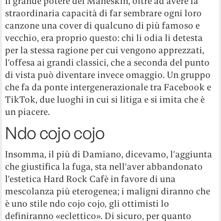
Il grande potere dei Maneskin, oltre ad avere la
straordinaria capacità di far sembrare ogni loro
canzone una cover di qualcuno di più famoso e
vecchio, era proprio questo: chi li odia li detesta
per la stessa ragione per cui vengono apprezzati,
l’offesa ai grandi classici, che a seconda del punto
di vista può diventare invece omaggio. Un gruppo
che fa da ponte intergenerazionale tra Facebook e
TikTok, due luoghi in cui si litiga e si imita che è
un piacere.
Ndo cojo cojo
Insomma, il più di Damiano, dicevamo, l’aggiunta
che giustifica la fuga, sta nell’aver abbandonato
l’estetica Hard Rock Cafè in favore di una
mescolanza più eterogenea; i maligni diranno che
è uno stile ndo cojo cojo
,
gli ottimisti lo
definiranno «eclettico». Di sicuro, per quanto