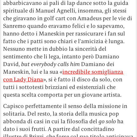
abbarbicavano ai pali di lap dance sotto la guida
spirituale di Manuel Agnelli, insomma, gli stessi
che giravano in golf cart con Amadeus per le vie di
Sanremo quando eravamo felici e lo sapevamo,
hanno detto i Maneskin per rassicurare i fan sul
fatto che i patti sono chiari e l’amicizia è lunga.
Nessuno mette in dubbio la sincerità del
sentimento che li lega, intanto però Damiano
David,
but everybody calls him
Damiano dei
Maneskin, lui e la sua «
incredibile somiglianza
con Lady Diana
», si è fatto il disco da solo, con
tutti i sottotesti brizziani ed esistenziali che
questa scelta comporta per un giovane artista.
Capisco perfettamente il senso della missione in
solitaria. Del resto, la storia della musica pop
abbonda di casi in cui la filosofia del
go solo
ha
dato i suoi frutti. A partire dal concittadino
illustre di Brizzi, che forse col suo titolo anticipava