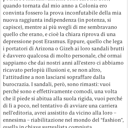
quando tornata dal mio anno a Colonia ero
convinta fossero la prova inconfutabile della mia
nuova raggiunta indipendenza (in potenza, si
capisce), mentre ai più svegli di me sembravano
quello che erano, e cioè la chiara riprova di una
depressione post Erasmus. Eppure, quello che lega
i portatori di Arizona o Gizeh ai loro sandali brutti
è davvero qualcosa di molto personale, ché ormai
sappiamo che dai nostri anni all’estero ci abbiamo
ricavato perlopiù illusioni e, se non altro,
l’attitudine a non lasciarsi sopraffare dalla
burocrazia. I sandali, però, sono rimasti: vuoi
perché sono e effettivamente comodi, una volta
che il piede si abitua alla suola rigida, vuoi perché
di lì a poco, nel tentativo di avviare una carriera
nell’editoria, avrei assistito da vicino alla loro –
ennesima – riabilitazione nel mondo del “fashion”,
quella in chiave surrealista compiuta