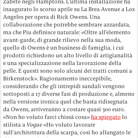
Zabête negli Hamptons. L’ultima installazione ha
inaugurato lo scorso aprile su La Brea Avenue a Los
Angeles per opera di Rick Owens. Una
collaborazione che potrebbe sembrare azzardata,
ma che Piu definisce naturale: «Oltre all’elemento
avant-garde, di grande rilievo nella sua moda,
quello di Owens è un business di famiglia, i cui
prodotti richiedono un alto livello di artigianalità
e una specializzazione nella lavorazione della
pelle. E questi sono solo alcuni dei tratti comuni a
Birkenstock». Ragionamento ineccepibile,
considerando che gli intrepidi sandali vengono
sottoposti a 17 diverse fasi di produzione e, almeno
nella versione ironica quel che basta ridisegnata
da Owens, arriveranno a costare quasi 300 euro.
«Non ho voluto farci chissà cosa»
ha spiegato
lo
stilista a
Vogue
«Ho voluto lavorare
sull’architettura della scarpa, così ho allungato le