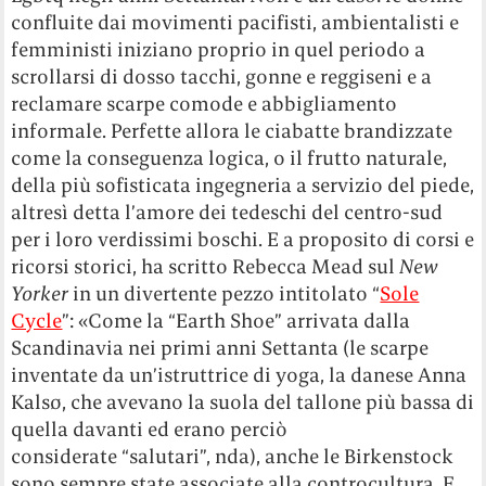
confluite dai movimenti pacifisti, ambientalisti e
femministi iniziano proprio in quel periodo a
scrollarsi di dosso tacchi, gonne e reggiseni e a
reclamare scarpe comode e abbigliamento
informale. Perfette allora le ciabatte brandizzate
come la conseguenza logica, o il frutto naturale,
della più sofisticata ingegneria a servizio del piede,
altresì detta l’amore dei tedeschi del centro-sud
per i loro verdissimi boschi. E a proposito di corsi e
ricorsi storici, ha scritto Rebecca Mead sul
New
Yorker
in un divertente pezzo intitolato “
Sole
Cycle
”: «Come la “Earth Shoe” arrivata dalla
Scandinavia nei primi anni Settanta (le scarpe
inventate da un’istruttrice di yoga, la danese Anna
Kalsø, che avevano la suola del tallone più bassa di
quella davanti ed erano perciò
considerate “salutari”, nda), anche le Birkenstock
sono sempre state associate alla controcultura. E