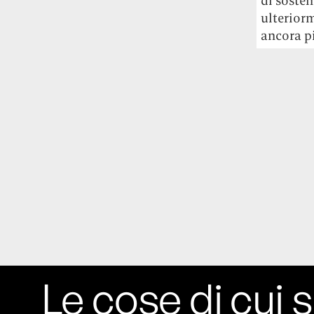
di sosten
studia le marmotte ha aperto un canale
ulterior
OnlyFans tutto dedicato alle marmotte
ancora pi
OnlyMarms (si chiama proprio così) è
gratuito, pubblica «contenuti non
censurati di marmotte dalle Montagne
Rocciose» e accetta mance per la buona
causa della scienza.
Le ondate di caldo potrebbero far
aumentare il prezzo del cibo più della
guerra in Iran e della crisi nello Stretto
di Hormuz
Addirittura un punto
percentuale di inflazione alimentare in
più, un aumento del costo del cibo che
nel 2027 rischia di arrivare al 3 per cento.
Il ristorante Trippa ha tolto dal menù i
suoi due piatti più celebri perché troppe
Le cose di cui s
persone prendevano solo quelli per
fotografarli
L'ha spiegato lo chef Diego