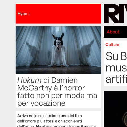
Hype ↓
About
Cultura
Su B
musi
artif
Hokum
di Damien
McCarthy è l’horror
fatto non per moda ma
per vocazione
Arriva nelle sale italiane uno dei film
dell'orrore più attesi e chiacchierati
dell'anno. Ne abbiamo parlato con il regista