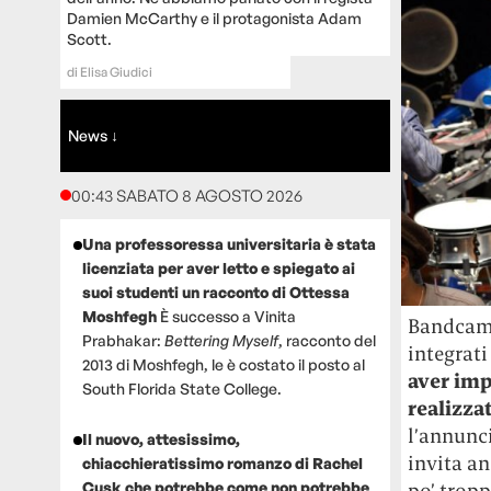
Damien McCarthy e il protagonista Adam
Scott.
di
Elisa Giudici
News ↓
00:43 SABATO 8 AGOSTO 2026
Una professoressa universitaria è stata
licenziata per aver letto e spiegato ai
suoi studenti un racconto di Ottessa
Moshfegh
È successo a Vinita
Bandcamp 
Prabhakar:
Bettering Myself
, racconto del
integrati
2013 di Moshfegh, le è costato il posto al
aver imp
South Florida State College.
realizzat
l’annunc
Il nuovo, attesissimo,
invita an
chiacchieratissimo romanzo di Rachel
Cusk che potrebbe come non potrebbe
po’ tropp