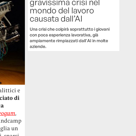
gravissima crisi nel
mondo del lavoro
causata dall’AI
Una crisi che colpirà soprattutto i giovani
con poca esperienza lavorativa, già
ampiamente rimpiazzati dall'AI in molte
aziende.
littici e
iato di
ca
reogum
,
 Bandcamp
iglia un
, sparsi