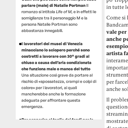
parlare (male) di Natalie Portman
Il
in tutte 
romanzo si intitola
Life of M
, e in effetti le
Come si 
somiglianze tra il personaggio M e la
Bandcamp
persona Natalie Portman sono
abbastanza innegabili.
vale per 
anche pe
I lavoratori dei musei di Venezia
esempio 
minacciano lo sciopero perché sono
artista 
costretti a lavorare con 30° gradi al
interamen
chiuso a causa dell’aria condizionata
important
che funziona male o manca del tutto
strument
Una situazione così grave da portare al
per farce
rischio di «spossatezza, crampi e colpi di
calore» per i lavoratori, ai quali
anche sol
mancherebbe anche la formazione
Il proble
adeguata per affrontare questa
question
emergenza.
streaming
Per sopperire al taglio dei fondi per la
mostrate
ricerca, un gruppo di scienziati che