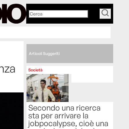
_
Articoli Suggeriti
enza
Società
Secondo una ricerca
sta per arrivare la
jobpocalypse, cioè una