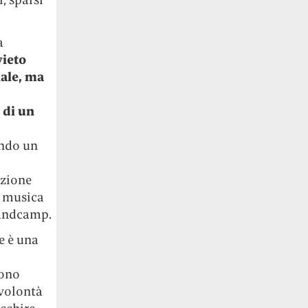
a
vieto
iale, ma
 di un
endo un
izione
a musica
Bandcamp.
e è una
sono
 volontà