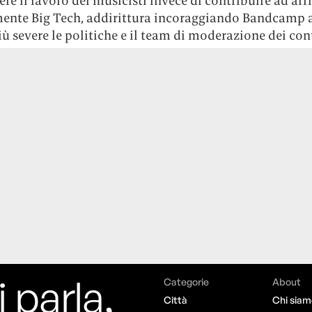
ere il lavoro dei musicisti invece di contribuire ad arr
mente Big Tech, addirittura incoraggiando Bandcamp 
ù severe le politiche e il team di moderazione dei con
i parla,
Categorie
About
Città
Chi siam