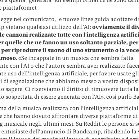
le piattaforme).
legge nel comunicato, le nuove linee guida adottate d
 vietano qualsiasi utilizzo dell’AI:
ovviamente il di
le canzoni realizzate tutte con l’intelligenza artific
r quelle che ne fanno un uso soltanto parziale, per
per riprodurre il suono di uno strumento o la voce
famoso
. «Se incappate in un musica che sembra fatta
te con l’AI o che l’autore sembra aver realizzato fac
e uso dell’intelligenza artificiale, per favore usate gli
i di segnalazione che abbiamo messo a vostra dispos
lo sapere. Ci riserviamo il diritto di rimuovere tutta l
o sospettata di essere generata con l’AI», così parlò 
ma della musica realizzata con l’intelligenza artificial
e che hanno dovuto affrontare diverse piattaforme di
 musicale negli ultimi mesi. Su Reddit le persone si 
 entusiaste dell’annuncio di Bandcamp, ribadendo la