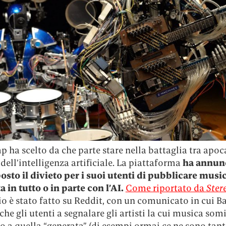
ha scelto da che parte stare nella battaglia tra apoca
 dell’intelligenza artificiale. La piattaforma
ha annunc
osto il divieto per i suoi utenti di pubblicare musi
a in tutto o in parte con l’AI.
Come riportato da
Ste
io è stato fatto su Reddit, con un comunicato in cui
che gli utenti a segnalare gli artisti la cui musica som
o a quella “generata” (di esempi ormai ce ne sono tanti