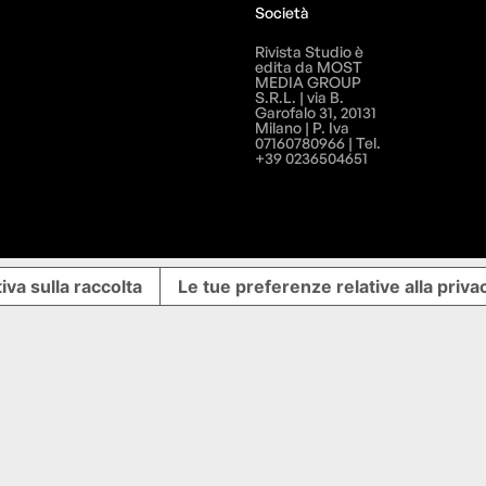
Società
Rivista Studio è
edita da MOST
MEDIA GROUP
S.R.L. | via B.
Garofalo 31, 20131
Milano | P. Iva
07160780966 | Tel.
+39 0236504651
iva sulla raccolta
Le tue preferenze relative alla priva