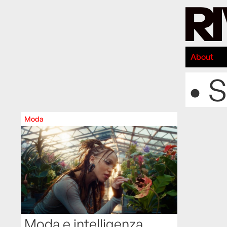
About
• S
Moda
Moda e intelligenza