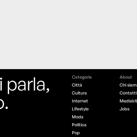
i parla,
Categorie
About
Città
Chi siam
o.
Cultura
Contatti
Internet
Mediaki
Lifestyle
Jobs
Moda
Politica
Pop