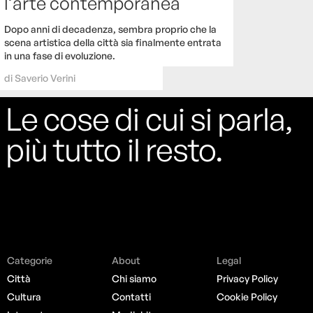
l’arte contemporanea
Dopo anni di decadenza, sembra proprio che la
scena artistica della città sia finalmente entrata
in una fase di evoluzione.
di
Saverio Verini
Le cose di cui si parla,
più tutto il resto.
Categorie
About
Legal
Città
Chi siamo
Privacy Policy
Cultura
Contatti
Cookie Policy