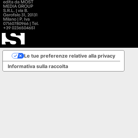
edita da MOST
MEDIA GROUP
S.R.L. | via B.
Garofalo 31, 20131
Milano | P. Iva
07160780966 | Tel.
+39 0236504651
Le tue preferenze relative alla privacy
Informativa sulla raccolta