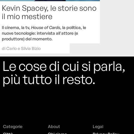
Kevin Spacey, le storie sono
il mio mestiere
Il cinema, la tv,
House of Cards
, la politica, le
nuove tecnologie: intervista all'attore (e
produttore) del momento.
di
Carlo e Silvia Bizio
Le cose di cui si parla,
più tutto il resto.
Categorie
About
Legal