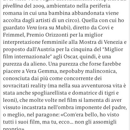
pivellina
del 2009, ambientato nella periferia
romana in cui una bambina abbandonata viene
accolta dagli artisti di un circo). Quella con cui ho
guardato
Vera
(ora su Mubi), diretto da Covi e
Frimmel, Premio Orizzonti per la miglior
interpretazione femminile alla Mostra di Venezia e
proposto dall’Austria per la cinquina del “Miglior
film internazionale” agli Oscar, quindi, è una
purezza da alieno. Una purezza che forse farebbe
piacere a Vera Gemma, nepobaby malinconica,
conosciuta dai più come concorrente dei
sovracitati reality (ma nella sua avventurosa vita è
stata anche spogliarellista e domatrice di tigri e
leoni), che molte volte nel film si lamenta di aver
vissuto incastrata nell’ombra imponente del padre,
o meglio, nel paragone: «Com’era bello, ho visto
tutti i suoi film, ma tu, ecco… non gli assomigli
proprio».