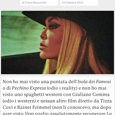
di
Clara Mazzoleni
03 Ottobre 2023
Non ho mai visto una puntata dell’
Isola dei Famosi
o di
Pechino Express
(odio i reality) e non ho mai
visto uno spaghetti western con Giuliano Gemma
(odio i western) e nessun altro film diretto da Tizza
Covi e Rainer Frimmel (non li conoscevo, ma dopo
aver visto
Vera
voglio assolutamente recuperare
La