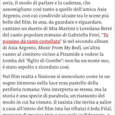
seria, il modo di parlare e la cadenza, che
assomigliano così tanto a quelle dell’amica Asia
Argento, con cui condivide alcune tra le scene più
belle del film. In una, da guardare e riguardare,
cantano un duetto di Mia Martini e Loredana Berté
del canto popolare romano di Gabriella Ferri, “
Te
possino dà tante cortellate
” (è nel secondo album
di Asia Argento,
Music From My Bed
), un’altra
vanno al cimitero vicino a Piramide a vedere la
tomba del “figlio di Goethe”: non ha un nome suo,
è stato sepolto e ricordato così.
Nel film realtà e finzione si mescolano come in un
sogno immerso nella luce rosa pastello della
periferia romana: Vera interpreta se stessa, ma la
storia è una specie di parabola, un riassunto del
modo in cui ha vissuto. Il taxista che invita a salire
a casa all’inizio del film (ma lui rifiuta) è Jeda Filal,
manager di musica trap e suo reale ex fidanzato, o