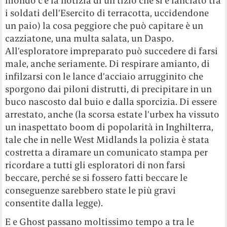
mondo c’è la notizia di un tizio che si è lanciato tra
i soldati dell’Esercito di terracotta, uccidendone
un paio) la cosa peggiore che può capitare è un
cazziatone, una multa salata, un Daspo.
All’esploratore impreparato può succedere di farsi
male, anche seriamente. Di respirare amianto, di
infilzarsi con le lance d’acciaio arrugginito che
sporgono dai piloni distrutti, di precipitare in un
buco nascosto dal buio e dalla sporcizia. Di essere
arrestato, anche (la scorsa estate l’urbex ha vissuto
un inaspettato boom di popolarità in Inghilterra,
tale che in nelle West Midlands la polizia è stata
costretta a diramare un comunicato stampa per
ricordare a tutti gli esploratori di non farsi
beccare, perché se si fossero fatti beccare le
conseguenze sarebbero state le più gravi
consentite dalla legge).
E e Ghost passano moltissimo tempo a tra le