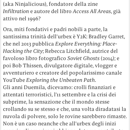
(aka Ninjalicious), fondatore della zine
Infiltration
e
autore del libro
Access All Areas
, già
attivo nel 1996?
Ora, miti fondativi e padri nobili a parte, la
santissima trinità dell’urbex è Y2K: Bradley Garret,
che nel 2013 pubblica
Explore Everything: Place-
Hacking the City
; Rebecca Litchfield, autrice del
favoloso
libro fotografico
Soviet Ghosts
(2014); e
poi Bob Thissen, divulgatore digitale, vlogger e
avventuriero e creatore del popolarissimo canale
YouTube
Exploring the Unbeaten Path
.
Gli anni Duemila, dicevamo: crolli finanziari e
attentati terroristici, l’11 settembre e la crisi dei
subprime, la sensazione che il mondo stesse
crollando su se stesso e che, una volta diradatasi la
nuvola di polvere, solo le rovine sarebbero rimaste.
Non è un caso neanche che all’urbex degli inizi