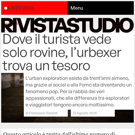
6 AGO 2026
Menu
Società
Dove il turista vede
solo rovine, l’urbexer
trova un tesoro
L’urban exploration esiste da trent’anni almeno,
ma grazie ai social e alla Fomo sta diventando un
fenomeno pop. Per la rabbia dei veri
appassionati, che alla differenza tra esploratori
e viaggiatori tengono ancora moltissimo.
di
Francesco Gerardi
22 Agosto 2025
Questo articolo è tratto dall’ultimo numero di