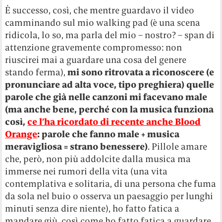
È successo, così, che mentre guardavo il video
camminando sul mio walking pad (è una scena
ridicola, lo so, ma parla del mio – nostro? – span di
attenzione gravemente compromesso: non
riuscirei mai a guardare una cosa del genere
stando ferma),
mi sono ritrovata a riconoscere (e
pronunciare ad alta voce, tipo preghiera) quelle
parole che già nelle canzoni mi facevano male
(ma anche bene, perché con la musica funziona
così,
ce l’ha ricordato di recente anche Blood
Orange
: parole che fanno male + musica
meravigliosa = strano benessere)
. Pillole amare
che, però, non più addolcite dalla musica ma
immerse nei rumori della vita (una vita
contemplativa e solitaria, di una persona che fuma
da sola nel buio o osserva un paesaggio per lunghi
minuti senza dire niente), ho fatto fatica a
mandare giù, così come ho fatto fatica a guardare