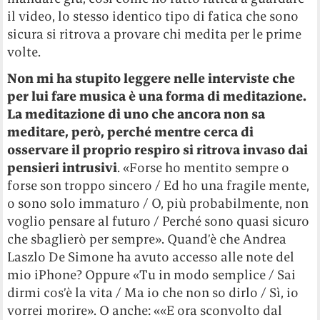
il video, lo stesso identico tipo di fatica che sono
sicura si ritrova a provare chi medita per le prime
volte.
Non mi ha stupito leggere nelle interviste che
per lui fare musica è una forma di meditazione.
La meditazione di uno che ancora non sa
meditare, però, perché mentre cerca di
osservare il proprio respiro si ritrova invaso dai
pensieri intrusivi
. «Forse ho mentito sempre o
forse son troppo sincero / Ed ho una fragile mente,
o sono solo immaturo / O, più probabilmente, non
voglio pensare al futuro / Perché sono quasi sicuro
che sbaglierò per sempre». Quand’è che Andrea
Laszlo De Simone ha avuto accesso alle note del
mio iPhone? Oppure «Tu in modo semplice / Sai
dirmi cos’è la vita / Ma io che non so dirlo / Sì, io
vorrei morire». O anche: ««E ora sconvolto dal