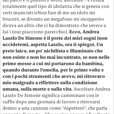
totalmente quel tipo di idolatria che si genera con
certi musicisti («Non fare di me un idolo mi
brucerò, se divento un megafono mi incepperò»
diceva un altro che ci ha dimostrato che invece a
lui i tour piacciono parecchio).
Ecco, Andrea
Laszlo De Simone è il prete dei miei sogni (non
uccidetemi, aspetta Laszlo, ora ti spiego). Un
prete laico, un po’ nichilista e illuminato che
non esiste e non ho mai incontrato, se non nelle
prime messe a cui mi portarono da bambina,
quando durante l’omelia, per le prime volte e
con i pochi strumenti che avevo, mi ritrovavo
mio malgrado a riflettere sulla condizione
umana, sulla morte e sulla vita
. Ascoltare Andrea
Laszlo De Simone
significa camminare con le
cuffie dopo una giornata di lavoro e ritrovarsi
dentro a una canzone come “Aspetterò”, che parla