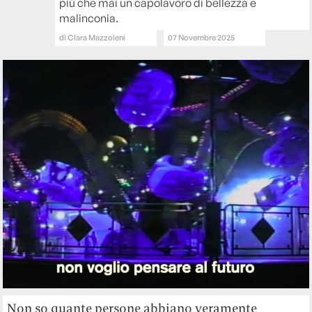
più che mai un capolavoro di bellezza e
malinconia.
di
Clara Mazzoleni
07 Novembre 2025
Non so quante persone abbiano veramente