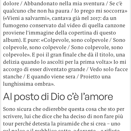
dolore / Abbandonato nella mia sventura / Se c’è
qualcuno che non ha paura / Io prego mi soccorra»
(«Vieni a salvarmi», cantava già nel 2017: da un
fumogeno conservato dal video di quella canzone
proviene l’immagine della copertina di questo
album). E pure: «Colpevole, sono colpevole / Sono
colpevole, sono colpevole / Sono colpevole, sono
colpevole». E poi il gran finale che dà il titolo, una
delizia quando lo ascolti per la prima volta:« Io mi
accorgo di esser diventato grande / Vedo solo facce
stanche / E quando viene sera / Proietto una
lunghissima ombra».
Al posto di Dio c’è l’amore
Sono sicura che odierebbe questa cosa che sto per
scrivere, lui che dice che ha deciso di non fare più
tour perché detesta la piramide che si crea – uno
sul palco e il pubblico sotto, adorante – e rifiuta