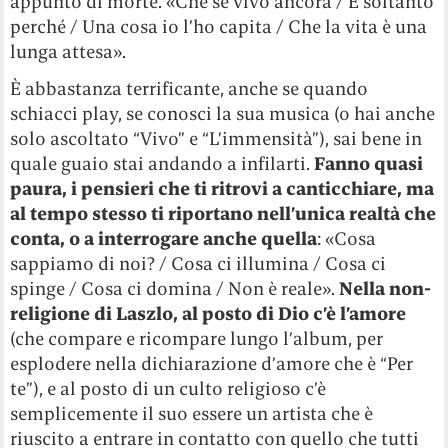
appunto di morte. «Che se vivo ancora / È soltanto
perché / Una cosa io l’ho capita / Che la vita è una
lunga attesa».
È abbastanza terrificante, anche se quando
schiacci play, se conosci la sua musica (o hai anche
solo ascoltato “Vivo” e “L’immensità”), sai bene in
quale guaio stai andando a infilarti.
Fanno quasi
paura, i pensieri che ti ritrovi a canticchiare, ma
al tempo stesso ti riportano nell’unica realtà che
conta, o a interrogare anche quella
: «Cosa
sappiamo di noi? / Cosa ci illumina / Cosa ci
spinge / Cosa ci domina / Non è reale».
Nella non-
religione di Laszlo, al posto di Dio c’è l’amore
(che compare e ricompare lungo l’album, per
esplodere nella dichiarazione d’amore che è “Per
te”), e al posto di un culto religioso c’è
semplicemente il suo essere un artista che è
riuscito a entrare in contatto con quello che tutti