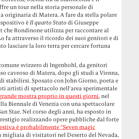
ffre un tour nella storia personale di
 originaria di Matera. A fare da stella polare
espositivo è
Il quarto Stato
di Giuseppe
lt che Rondinone utilizza per raccontare al
o fa attraverso il ricordo dei suoi genitori e di
o lasciare la loro terra per cercare fortuna
comune svizzero di Ingenbohl, da genitori
sso caveoso di Matera, dopo gli studi a Vienna,
i stabilirsi. Sposato con John Giorno, poeta e
oti artisti di spettacolo nell’area sperimentale
 grande mostra proprio in questi giorni
, nel
alla Biennale di Venezia con una spettacolare
San Stae. Nel corso degli anni, ha esposto in
prestigio realizzando opere pubbliche dal forte
estiva è probabilmente “Seven magic
ra migliaia di visitatori nel Deserto del Nevada,