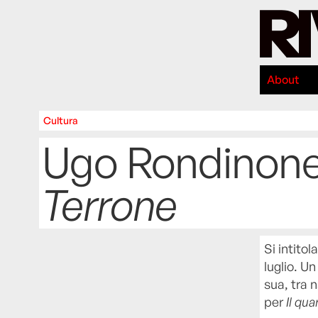
About
Cultura
Ugo Rondinone,
Terrone
Si intitol
luglio. U
sua, tra 
per
Il qua