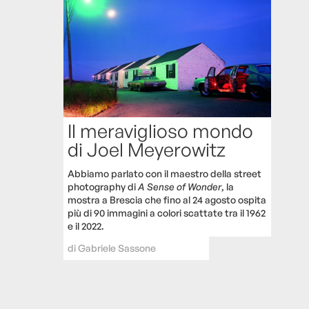
Il meraviglioso mondo
di Joel Meyerowitz
Abbiamo parlato con il maestro della street
photography di
A Sense of Wonder
, la
mostra a Brescia che fino al 24 agosto ospita
più di 90 immagini a colori scattate tra il 1962
e il 2022.
di
Gabriele Sassone