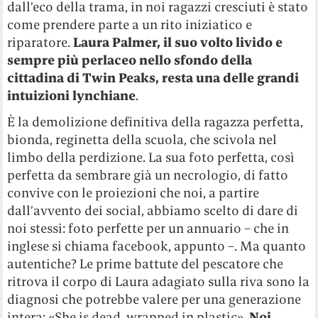
dall’eco della trama, in noi ragazzi cresciuti è stato
come prendere parte a un rito iniziatico e
riparatore.
Laura Palmer, il suo volto livido e
sempre più perlaceo nello sfondo della
cittadina di Twin Peaks, resta una delle grandi
intuizioni lynchiane
.
È la demolizione definitiva della ragazza perfetta,
bionda, reginetta della scuola, che scivola nel
limbo della perdizione. La sua foto perfetta, così
perfetta da sembrare già un necrologio, di fatto
convive con le proiezioni che noi, a partire
dall’avvento dei social, abbiamo scelto di dare di
noi stessi: foto perfette per un annuario – che in
inglese si chiama facebook, appunto –. Ma quanto
autentiche? Le prime battute del pescatore che
ritrova il corpo di Laura adagiato sulla riva sono la
diagnosi che potrebbe valere per una generazione
intera: «She is dead, wrapped in plastic».
Noi,