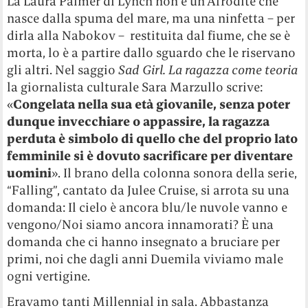
La Laura Palmer di Lynch non è un’Afrodite che
nasce dalla spuma del mare, ma una ninfetta – per
dirla alla Nabokov – restituita dal fiume, che se è
morta, lo è a partire dallo sguardo che le riservano
gli altri. Nel saggio
Sad Girl. La ragazza come teoria
la giornalista culturale Sara Marzullo scrive:
«
Congelata nella sua età giovanile, senza poter
dunque invecchiare o appassire, la ragazza
perduta è simbolo di quello che del proprio lato
femminile si è dovuto sacrificare per diventare
uomini
». Il brano della colonna sonora della serie,
“Falling”, cantato da Julee Cruise, si arrota su una
domanda: Il cielo è ancora blu/le nuvole vanno e
vengono/Noi siamo ancora innamorati? È una
domanda che ci hanno insegnato a bruciare per
primi, noi che dagli anni Duemila viviamo male
ogni vertigine.
Eravamo tanti Millennial in sala. Abbastanza