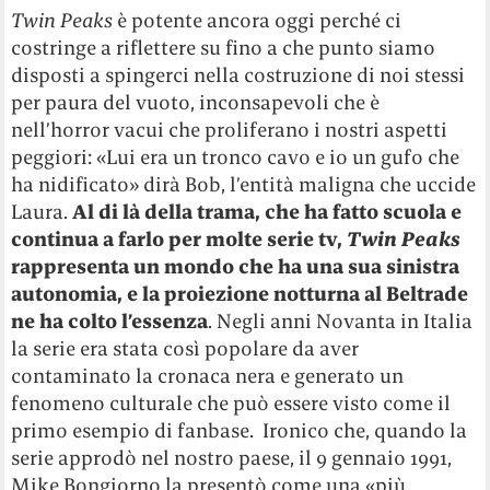
Twin Peaks
è potente ancora oggi perché ci
costringe a riflettere su fino a che punto siamo
disposti a spingerci nella costruzione di noi stessi
per paura del vuoto, inconsapevoli che è
nell’horror vacui che proliferano i nostri aspetti
peggiori: «Lui era un tronco cavo e io un gufo che
ha nidificato» dirà Bob, l’entità maligna che uccide
Laura.
Al di là della trama, che ha fatto scuola e
continua a farlo per molte serie tv,
Twin Peaks
rappresenta un mondo che ha una sua sinistra
autonomia, e la proiezione notturna al Beltrade
ne ha colto l’essenza
. Negli anni Novanta in Italia
la serie era stata così popolare da aver
contaminato la cronaca nera e generato un
fenomeno culturale che può essere visto come il
primo esempio di fanbase. Ironico che, quando la
serie approdò nel nostro paese, il 9 gennaio 1991,
Mike Bongiorno la presentò come una «più