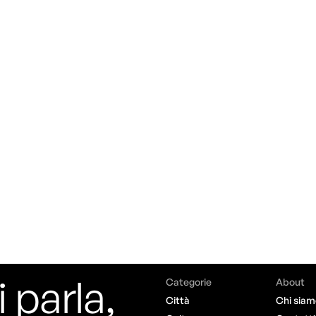
i parla,
Categorie
About
Città
Chi siam