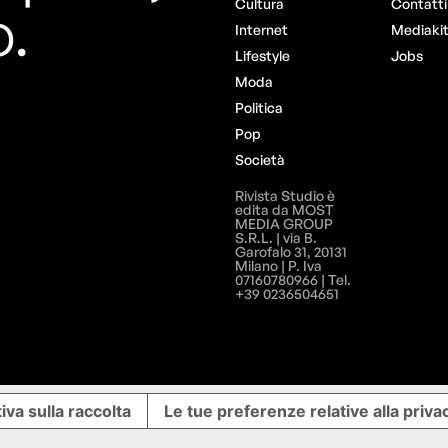
o.
Cultura
Contatti
Internet
Mediaki
Lifestyle
Jobs
Moda
Politica
Pop
Società
Rivista Studio è
edita da MOST
MEDIA GROUP
S.R.L. | via B.
Garofalo 31, 20131
Milano | P. Iva
07160780966 | Tel.
+39 0236504651
iva sulla raccolta
Le tue preferenze relative alla priva