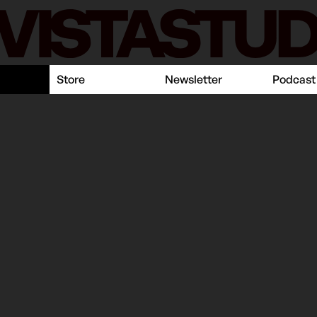
Store
Newsletter
Podcast
ualità
er-Man si è sdraiato
arzaniga
05 Luglio 2017