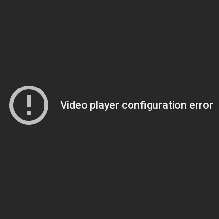
c’era Sam Raimi, e dunque l’orrore, ora il tono è quell
di
Tredici
. Anche questo è il
sign of the times
, come ca
l quale, incidentalmente, sarà tra i protagonisti del pr