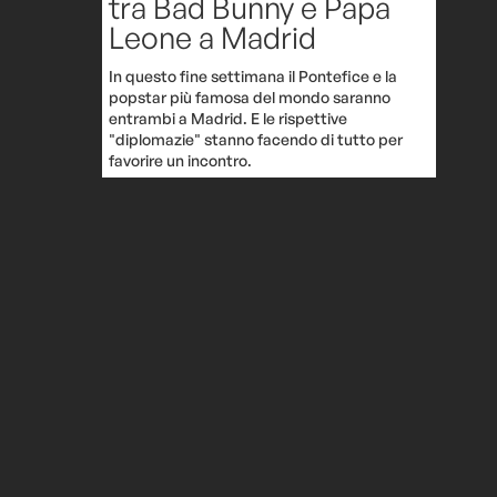
tra Bad Bunny e Papa
Leone a Madrid
In questo fine settimana il Pontefice e la
popstar più famosa del mondo saranno
entrambi a Madrid. E le rispettive
"diplomazie" stanno facendo di tutto per
favorire un incontro.
Oggi non è
Archivio-attualità
 occupare
senso
vorrebbe
e col
, in
 mondo, è
rutto
 un
Dua Lipa ha pubblicato
gratuitamente su
eva. A