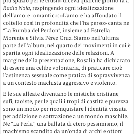
più spazio per le crush» diceva qualche giorno fa a
Radio Noia
, respingendo ogni idealizzazione
dell’amore romantico: «L’amore ha affondato il
coltello così in profondità che l’ha perso» canta ne
“La Rumba del Perdon”, insieme ad Estrella
Morente e Silvia Pérez Cruz. Siamo nell’ultima
parte dell’album, nel quarto dei movimenti in cui è
sparita ogni idealizzazione delle relazioni. A
margine della presentazione, Rosalía ha dichiarato
di essere una celibe volontaria, di praticare cioè
l’astinenza sessuale come pratica di sopravvivenza
a un contesto machista aggressivo e violento.
E le sue alleate diventano le mistiche cristiane,
sufi, taoiste, per le quali i tropi di castità e purezza
sono un modo per riconquistare l’identità vissuta
per addizione o sottrazione a un mondo maschile.
Ne “La Perla”, una ballata di etero pessimismo, il
machismo scandito da un’onda di archi e ottoni