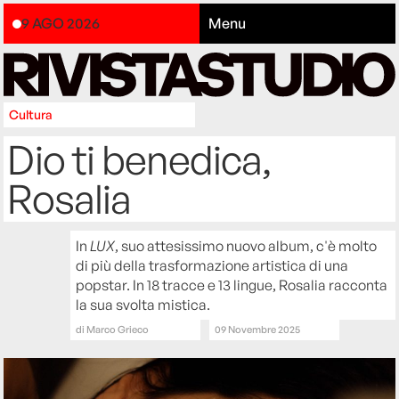
9 AGO 2026
Menu
Cultura
Dio ti benedica,
Rosalia
In
LUX
, suo attesissimo nuovo album, c'è molto
di più della trasformazione artistica di una
popstar. In 18 tracce e 13 lingue, Rosalia racconta
la sua svolta mistica.
di
Marco Grieco
09 Novembre 2025