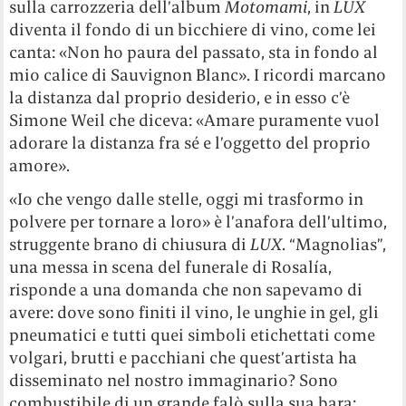
sulla carrozzeria dell’album
Motomami
, in
LUX
diventa il fondo di un bicchiere di vino, come lei
canta: «Non ho paura del passato, sta in fondo al
mio calice di Sauvignon Blanc». I ricordi marcano
la distanza dal proprio desiderio, e in esso c’è
Simone Weil che diceva: «Amare puramente vuol
adorare la distanza fra sé e l’oggetto del proprio
amore».
«Io che vengo dalle stelle, oggi mi trasformo in
polvere per tornare a loro» è l’anafora dell’ultimo,
struggente brano di chiusura di
LUX
. “Magnolias”,
una messa in scena del funerale di Rosalía,
risponde a una domanda che non sapevamo di
avere: dove sono finiti il vino, le unghie in gel, gli
pneumatici e tutti quei simboli etichettati come
volgari, brutti e pacchiani che quest’artista ha
disseminato nel nostro immaginario? Sono
combustibile di un grande falò sulla sua bara: