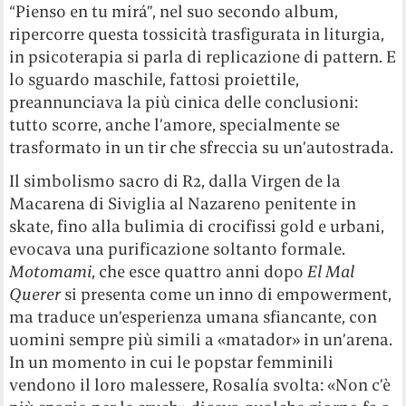
“Pienso en tu mirá”, nel suo secondo album,
ripercorre questa tossicità trasfigurata in liturgia,
in psicoterapia si parla di replicazione di pattern. E
lo sguardo maschile, fattosi proiettile,
preannunciava la più cinica delle conclusioni:
tutto scorre, anche l’amore, specialmente se
trasformato in un tir che sfreccia su un’autostrada.
Il simbolismo sacro di R2, dalla Virgen de la
Macarena di Siviglia al Nazareno penitente in
skate, fino alla bulimia di crocifissi gold e urbani,
evocava una purificazione soltanto formale.
Motomami
, che esce quattro anni dopo
El Mal
Querer
si presenta come un inno di empowerment,
ma traduce un’esperienza umana sfiancante, con
uomini sempre più simili a «matador» in un’arena.
In un momento in cui le popstar femminili
vendono il loro malessere, Rosalía svolta: «Non c’è