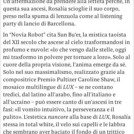
Un’affermazione da prendere alla lettera perché, in
questa sua ascesi, Rosalía scioglie il suo corpo,
perso nella spuma di lenzuola come al listening
party di lancio di Barcellona.
In “Novia Robot” cita Sun Bu’er, la mistica taoista
del XII secolo che ascese al cielo trasformandosi in
profumo e nuvole: «Io che vengo dalle stelle, oggi
mi trasformo in polvere per tornare a loro». Solo al
cuore della propria visione, l’anima emerge da sé.
Solo nel suo massimalismo, realizzato grazie ala
compositrice Premio Pultizer Caroline Shaw, il
mosaico multilingue di
LUX
– se ne contano
tredici, dal latino all’arabo, fino all’italiano e
all’ucraino – può essere canto di un’ascesi in tre
fasi: «Il vomito intuitivo, la perseveranza e il
pulito». L’estetica
nuncore
alla base di
LUX
, Rosalía
stessa in total white, il velo sui capelli e le labbra
che sembrano aver baciato il fondo di un trittico