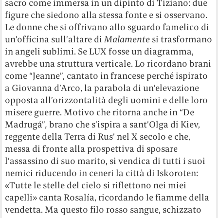
sacro come immersa in un dipinto di Tiziano: due
figure che siedono alla stessa fonte e si osservano.
Le donne che si offrivano allo sguardo famelico di
un’officina sull’altare di
Malamente
si trasformano
in angeli sublimi. Se LUX fosse un diagramma,
avrebbe una struttura verticale. Lo ricordano brani
come “Jeanne”, cantato in francese perché ispirato
a Giovanna d’Arco, la parabola di un’elevazione
opposta all’orizzontalità degli uomini e delle loro
misere guerre. Motivo che ritorna anche in “De
Madrugá”
,
brano che s’ispira a sant’Olga di Kiev,
reggente della Terra di Rus’ nel X secolo e che,
messa di fronte alla prospettiva di sposare
l’assassino di suo marito, si vendica di tutti i suoi
nemici riducendo in ceneri la città di Iskoroten:
«Tutte le stelle del cielo si riflettono nei miei
capelli» canta Rosalía, ricordando le fiamme della
vendetta. Ma questo filo rosso sangue, schizzato