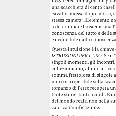
1978. Perec immagina un palaz
una scacchiera di cento casel
cavallo, mossa dopo mossa, s
stessa camera: «L’elemento no
a determinare l’insieme, ma l’
conoscenza del tutto e delle su
è deducibile dalla conoscenza
Questa intuizione è la chiave
ISTRUZIONI PER L’USO
. Se il
singoli momenti, gli incontri, gl
collezioniamo, allora la ricer
somma frettolosa di singole az
unico e irripetibile sulla scac
romanzo di Perec recupera una
tante storie, tanti ricordi. È
del mondo reale, non nella sua
caotica ramificazione.