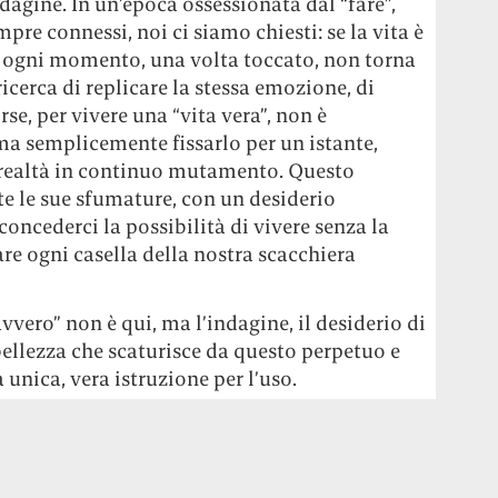
ndagine. In un’epoca ossessionata dal “fare”,
mpre connessi, noi ci siamo chiesti: se la vita è
i ogni momento, una volta toccato, non torna
icerca di replicare la stessa emozione, di
se, per vivere una “vita vera”, non è
ma semplicemente fissarlo per un istante,
a realtà in continuo mutamento. Questo
te le sue sfumature, con un desiderio
 concederci la possibilità di vivere senza la
e ogni casella della nostra scacchiera
vvero” non è qui, ma l’indagine, il desiderio di
bellezza che scaturisce da questo perpetuo e
a unica, vera istruzione per l’uso.