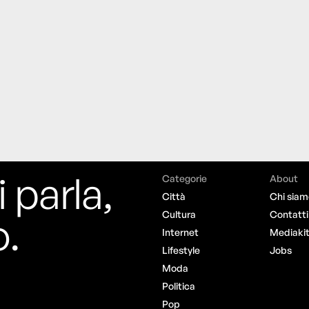
i parla,
Categorie
About
Città
Chi siam
o.
Cultura
Contatti
Internet
Mediaki
Lifestyle
Jobs
Moda
Politica
Pop