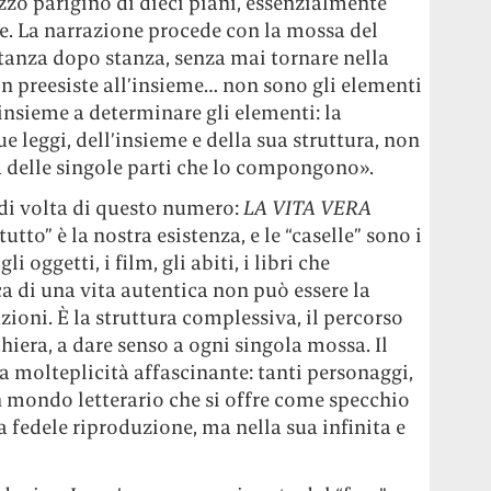
zo parigino di dieci piani, essenzialmente
le. La narrazione procede con la mossa del
tanza dopo stanza, senza mai tornare nella
n preesiste all’insieme… non sono gli elementi
insieme a determinare gli elementi: la
e leggi, dell’insieme e della sua struttura, non
 delle singole parti che lo compongono».
 di volta di questo numero:
LA VITA VERA
 “tutto” è la nostra esistenza, e le “caselle” sono i
i oggetti, i film, gli abiti, i libri che
ca di una vita autentica non può essere la
ioni. È la struttura complessiva, il percorso
chiera, a dare senso a ogni singola mossa. Il
 molteplicità affascinante: tanti personaggi,
 un mondo letterario che si offre come specchio
 fedele riproduzione, ma nella sua infinita e