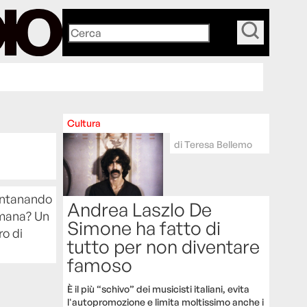
_
Cultura
di
Teresa Bellemo
llontanando
Andrea Laszlo De
umana? Un
Simone ha fatto di
ro di
tutto per non diventare
famoso
È il più “schivo” dei musicisti italiani, evita
l'autopromozione e limita moltissimo anche i