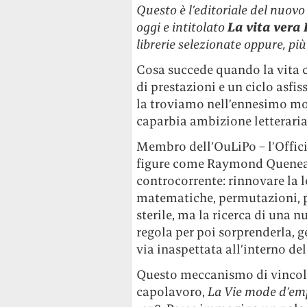
Questo è l’editoriale del nuov
oggi e intitolato
La vita vera 
librerie selezionate oppure, p
Cosa succede quando la vita c
di prestazioni e un ciclo asfis
la troviamo nell’ennesimo mod
caparbia ambizione letteraria:
Membro dell’OuLiPo – l’Offici
figure come Raymond Queneau 
controcorrente: rinnovare la 
matematiche, permutazioni, pa
sterile, ma la ricerca di una n
regola per poi sorprenderla, 
via inaspettata all’interno de
Questo meccanismo di vincolo
capolavoro,
La Vie mode d’em