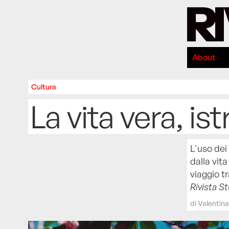
About
Cultura
La vita vera, ist
L'uso dei 
dalla vit
viaggio t
Rivista S
di
Valentina