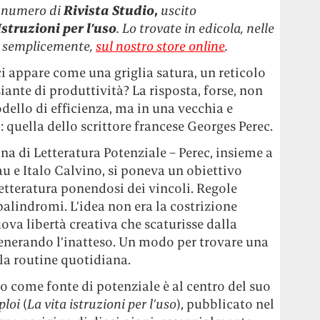
o numero di
Rivista
Studio
,
uscito
Istruzioni per l’uso
. Lo trovate in edicola, nelle
iù semplicemente,
sul nostro store online
.
i appare come una griglia satura, un reticolo
siante di produttività? La risposta, forse, non
ello di efficienza, ma in una vecchia e
 quella dello scrittore francese Georges Perec.
na di Letteratura Potenziale – Perec, insieme a
e Italo Calvino, si poneva un obiettivo
letteratura ponendosi dei vincoli. Regole
lindromi. L’idea non era la costrizione
uova libertà creativa che scaturisse dalla
generando l’inatteso. Un modo per trovare una
lla routine quotidiana.
 come fonte di potenziale è al centro del suo
ploi
(
La vita istruzioni per l’uso
), pubblicato nel