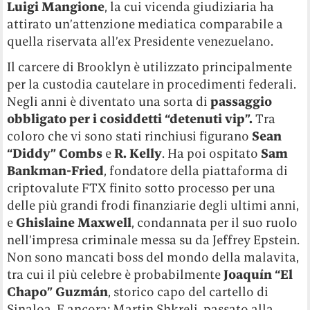
Luigi Mangione
, la cui vicenda giudiziaria ha
attirato un’attenzione mediatica comparabile a
quella riservata all’ex Presidente venezuelano.
Il carcere di Brooklyn è utilizzato principalmente
per la custodia cautelare in procedimenti federali.
Negli anni è diventato una sorta di
passaggio
obbligato per i cosiddetti “detenuti vip”.
Tra
coloro che vi sono stati rinchiusi figurano
Sean
“Diddy” Combs
e
R. Kelly
. Ha poi ospitato
Sam
Bankman-Fried
, fondatore della piattaforma di
criptovalute FTX finito sotto processo per una
delle più grandi frodi finanziarie degli ultimi anni,
e
Ghislaine Maxwell
, condannata per il suo ruolo
nell’impresa criminale messa su da Jeffrey Epstein.
Non sono mancati boss del mondo della malavita,
tra cui il più celebre è probabilmente
Joaquín “El
Chapo” Guzmán
, storico capo del cartello di
Sinaloa. E ancora: Martin Shkreli, passato alla