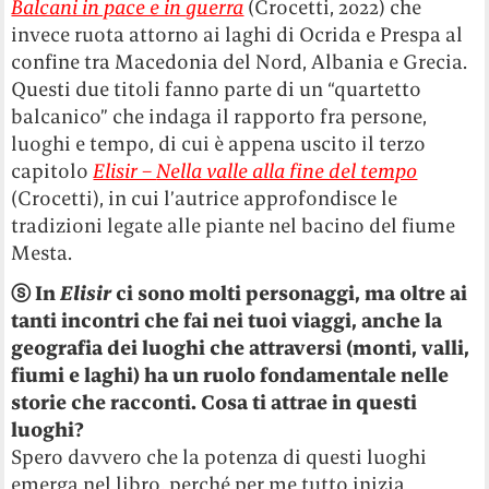
Balcani in pace e in
guerra
(Crocetti, 2022) che
invece ruota attorno ai laghi di Ocrida e Prespa al
confine tra Macedonia del Nord, Albania e Grecia.
Questi due titoli fanno parte di un “quartetto
balcanico” che indaga il rapporto fra persone,
luoghi e tempo, di cui è appena uscito il terzo
capitolo
Elisir –
Nella valle alla fine del tempo
(Crocetti), in cui l’autrice approfondisce le
tradizioni legate alle piante nel bacino del fiume
Mesta.
ⓢ
In
Elisir
ci sono molti personaggi, ma oltre ai
tanti incontri che fai nei tuoi viaggi, anche la
geografia dei luoghi che attraversi (monti, valli,
fiumi e laghi) ha un ruolo fondamentale nelle
storie che racconti. Cosa ti attrae in questi
luoghi?
Spero davvero che la potenza di questi luoghi
emerga nel libro, perché per me tutto inizia