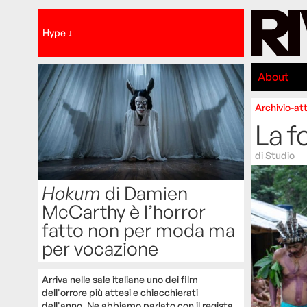
Hype ↓
About
Archivio-att
La f
di
Studio
Hokum
di Damien
McCarthy è l’horror
fatto non per moda ma
per vocazione
Arriva nelle sale italiane uno dei film
dell'orrore più attesi e chiacchierati
dell'anno. Ne abbiamo parlato con il regista