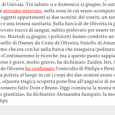
 di Univaja. Tra sabato 11 e domenica 12 giugno, le aut
ne
avevano ritrovato
, nella zona in cui erano scompars
, oggetti appartenenti ai due uomini: dei vestiti, un sa
 e una tessera sanitaria. Sulla barca di de Oliveira la 
rovato tracce di sangue, subito prelevato per essere te
io. Martedì 14 giugno, i poliziotti hanno condotto un 
quello di Oseney da Costa de Oliveira, fratello di Amar
omo che era con lui sulla barca che inseguiva/pedinav
a. «Continueremo le ricerche, ma a questo punto sapp
ione è grave, molto grave», ha dichiarato Zaiden. Ieri
 de Oliveira
ha confessato
l’omicidio di Philips e Perei
a polizia al luogo in cui i corpi dei due uomini erano s
. «Questa tragica scoperta pone fine all’angoscia di n
 avessero fatto Dom e Bruno. Oggi comincia la nostra 
o giustizia», ha dichiarato Alessandra Sampaio, la mo
ips.