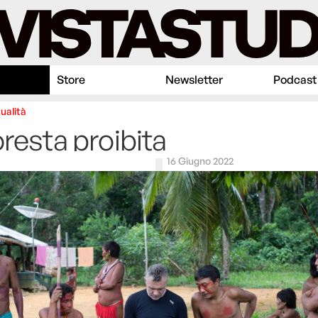
Store
Newsletter
Podcast
ualità
oresta proibita
16 Giugno 2022