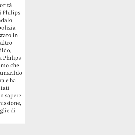
orità
i Philips
ndalo,
polizia
stato in
altro
ildo,
a Philips
iamo che
, Amarildo
ra e ha
tati
on sapere
missione,
glie di