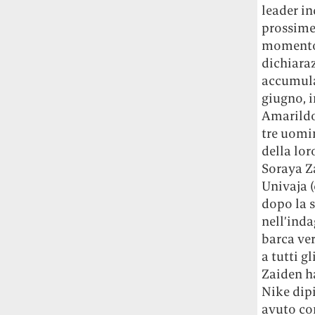
leader in
prossime 
momento 
dichiaraz
accumula
giugno, i
Amarildo 
tre uomin
della lor
Soraya Za
Univaja (
dopo la 
nell’inda
barca ve
a tutti g
Zaiden ha
Nike dip
avuto con