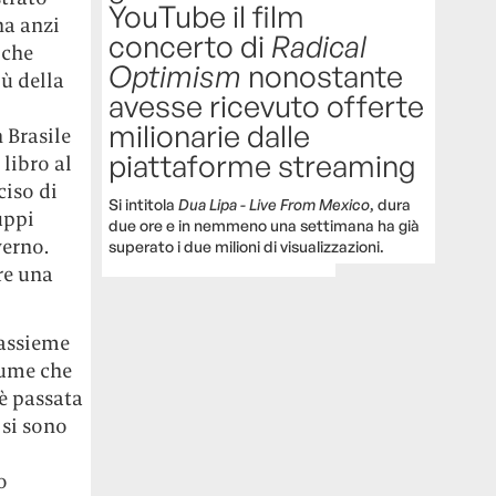
YouTube il film
ha anzi
concerto di
Radical
 che
Optimism
nonostante
bù della
avesse ricevuto offerte
milionarie dalle
n Brasile
piattaforme streaming
libro al
ciso di
Si intitola
Dua Lipa - Live From Mexico
, dura
uppi
due ore e in nemmeno una settimana ha già
verno.
superato i due milioni di visualizzazioni.
re una
 assieme
iume che
 è passata
 si sono
o