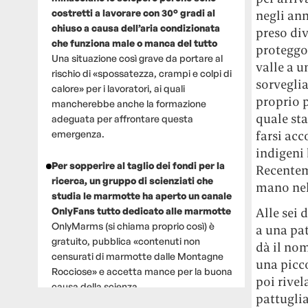
costretti a lavorare con 30° gradi al
negli ann
chiuso a causa dell’aria condizionata
preso div
che funziona male o manca del tutto
proteggon
Una situazione così grave da portare al
valle a u
rischio di «spossatezza, crampi e colpi di
sorveglia
calore» per i lavoratori, ai quali
proprio p
mancherebbe anche la formazione
quale sta
adeguata per affrontare questa
emergenza.
farsi ac
indigeni 
Per sopperire al taglio dei fondi per la
Recenteme
ricerca, un gruppo di scienziati che
mano nel
studia le marmotte ha aperto un canale
OnlyFans tutto dedicato alle marmotte
Alle sei 
OnlyMarms (si chiama proprio così) è
a una pat
gratuito, pubblica «contenuti non
dà il nom
censurati di marmotte dalle Montagne
una picc
Rocciose» e accetta mance per la buona
poi rivel
causa della scienza.
pattuglia