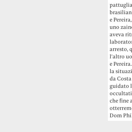
pattuglia
brasilia
e Pereira
uno zaino
aveva rit
laborator
arresto, 
l’altro u
e Pereir
la situaz
da Costa
guidato l
occultati
che fine
otterrem
Dom Phil