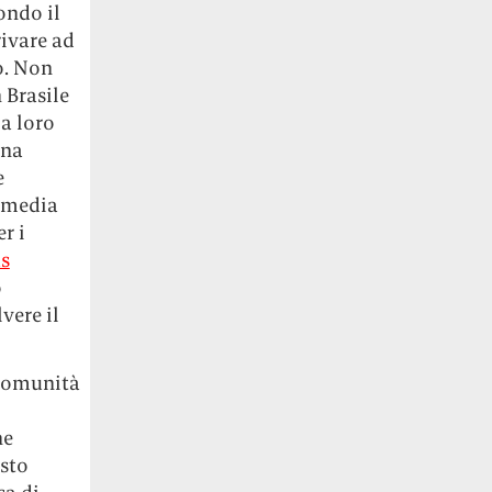
ondo il
rivare ad
o. Non
 Brasile
la loro
ina
e
i media
r i
s
o
vere il
 comunità
ne
esto