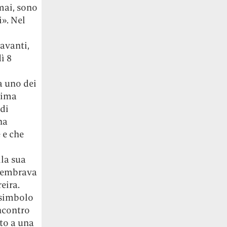
rmai, sono
i». Nel
avanti,
ì 8
a uno dei
rima
 di
na
 e che
lla sua
 sembrava
eira.
 simbolo
ncontro
ato a una