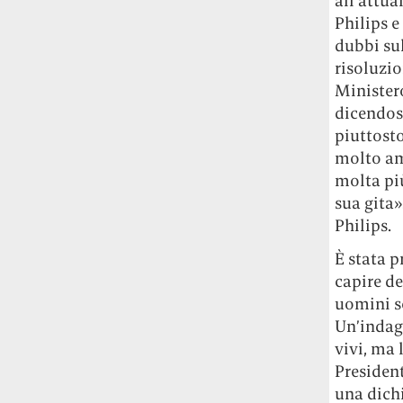
all’attua
Risultato: 4 morti "in meno" e circa 600
Philips e
feriti in più.
dubbi su
risoluzi
Fred Again ha passato 50 ore
Ministero
consecutive in livestream su YouTube
dicendos
per completare il suo nuovo mixtape
Lo
ha fatto insieme al collettivo LATIN
piuttosto
MAFIA, registrato tutto a Città del
molto am
Messico e intitolato (didascalicamente
molta pi
ma efficacemente) 9 months & 50 hours.
sua gita»
Philips.
I Massive Attack sono stati banditi a
vita da Singapore dopo aver esposto la
È stata p
bandiera della Palestina durante un
capire de
concerto
Prima di essere espulsi hanno
uomini s
subìto perquisizioni e il sequestro dei
Un’indag
passaporti. «Un'esperienza surreale», l'ha
vivi, ma 
definita la band.
President
una dich