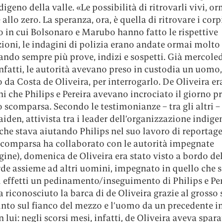
digeno della valle. «Le possibilità di ritrovarli vivi, o
allo zero. La speranza, ora, è quella di ritrovare i corp
in cui Bolsonaro e Marubo hanno fatto le rispettive
ioni, le indagini di polizia erano andate ormai molto 
ndo sempre più prove, indizi e sospetti. Già mercoled
nfatti, le autorità avevano preso in custodia un uomo,
da Costa de Oliveira, per interrogarlo. De Oliveira er
i che Philips e Pereira avevano incrociato il giorno p
o scomparsa. Secondo le testimonianze – tra gli altri –
iden, attivista tra i leader dell’organizzazione indige
che stava aiutando Philips nel suo lavoro di reportage
scomparsa ha collaborato con le autorità impegnate
gine), domenica de Oliveira era stato visto a bordo de
rde assieme ad altri uomini, impegnato in quello che
li effetti un pedinamento/inseguimento di Philips e Per
 riconosciuto la barca di de Oliveira grazie al grosso
into sul fianco del mezzo e l’uomo da un precedente i
 lui: negli scorsi mesi, infatti, de Oliveira aveva spar