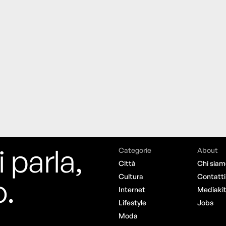
i parla,
Categorie
About
Città
Chi siam
o.
Cultura
Contatti
Internet
Mediaki
Lifestyle
Jobs
Moda