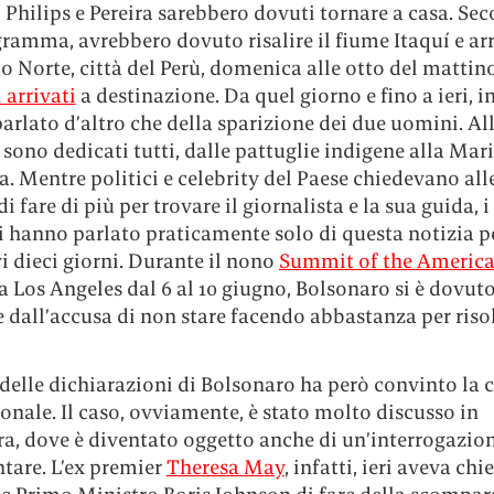
 Philips e Pereira sarebbero dovuti tornare a casa. Sec
ramma, avrebbero dovuto risalire il fiume Itaquí e ar
o Norte, città del Perù, domenica alle otto del mattin
 arrivati
a destinazione. Da quel giorno e fino a ieri, in
parlato d’altro che della sparizione dei due uomini. Al
i sono dedicati tutti, dalle pattuglie indigene alla Mar
a. Mentre politici e celebrity del Paese chiedevano all
di fare di più per trovare il giornalista e la sua guida, 
 hanno parlato praticamente solo di questa notizia pe
i dieci giorni. Durante il nono
Summit of the America
a Los Angeles dal 6 al 10 giugno, Bolsonaro si è dovut
 dall’accusa di non stare facendo abbastanza per risol
delle dichiarazioni di Bolsonaro ha però convinto la
onale. Il caso, ovviamente, è stato molto discusso in
ra, dove è diventato oggetto anche di un’interrogazio
tare. L’ex premier
Theresa May
, infatti, ieri aveva chi