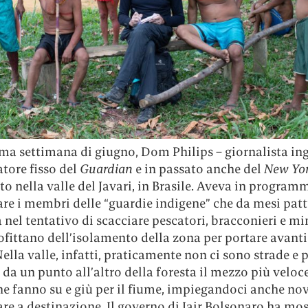
ma settimana di giugno, Dom Philips – giornalista ing
tore fisso del
Guardian
e in passato anche del
New Yo
ato nella valle del Javari, in Brasile. Aveva in program
are i membri delle “guardie indigene” che da mesi pat
a nel tentativo di scacciare pescatori, bracconieri e mi
fittano dell’isolamento della zona per portare avanti 
 Nella valle, infatti, praticamente non ci sono strade e 
 da un punto all’altro della foresta il mezzo più veloc
e fanno su e giù per il fiume, impiegandoci anche nov
are a destinazione. Il governo di Jair Bolsonaro ha mo