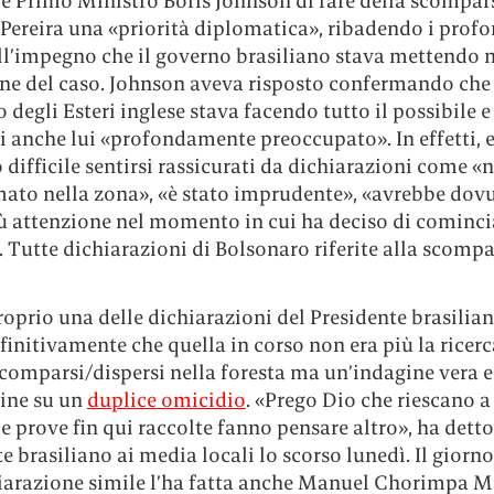
le Primo Ministro Boris Johnson di fare della scompar
 Pereira una «priorità diplomatica», ribadendo i profo
ll’impegno che il governo brasiliano stava mettendo n
one del caso. Johnson aveva risposto confermando che 
 degli Esteri inglese stava facendo tutto il possibile e
i anche lui «profondamente preoccupato». In effetti, 
 difficile sentirsi rassicurati da dichiarazioni come «
ato nella zona», «è stato imprudente», «avrebbe dovu
ù attenzione nel momento in cui ha deciso di cominci
. Tutte dichiarazioni di Bolsonaro riferite alla scompa
roprio una delle dichiarazioni del Presidente brasilian
finitivamente che quella in corso non era più la ricerc
comparsi/dispersi nella foresta ma un’indagine vera e
ine su un
duplice omicidio
. «Prego Dio che riescano a
le prove fin qui raccolte fanno pensare altro», ha detto 
e brasiliano ai media locali lo scorso lunedì. Il giorn
iarazione simile l’ha fatta anche Manuel Chorimpa M