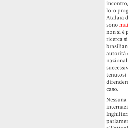
incontro,
Le ondate di caldo potrebbero far
loro prog
aumentare il prezzo del cibo più della
guerra in Iran e della crisi nello Stretto
Atalaia d
di Hormuz
Addirittura un punto
sono
mai
percentuale di inflazione alimentare in
non si è 
più, un aumento del costo del cibo che
ricerca s
nel 2027 rischia di arrivare al 3 per cento.
brasilian
autorità 
Il ristorante Trippa ha tolto dal menù i
nazionali
suoi due piatti più celebri perché troppe
successiv
persone prendevano solo quelli per
fotografarli
L'ha spiegato lo chef Diego
tenutosi 
Rossi, per provare a sfuggire alle
difendere
tendenze dettate da Instagram anche
caso.
sulla ristorazione.
Nessuna 
Il Pentagono ha improvvisamente
internazi
cambiato il modo in cui conta i morti e i
Inghilter
feriti nella guerra in Iran
Pare su
parlamen
richiesta diretta dalla Casa Bianca.