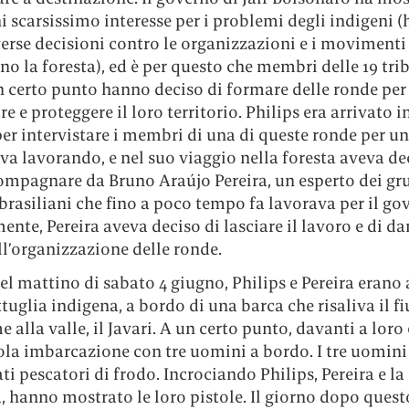
i scarsissimo interesse per i problemi degli indigeni (
erse decisioni contro le organizzazioni e i movimenti
o la foresta), ed è per questo che membri delle 19 tri
n certo punto hanno deciso di formare delle ronde per
re e proteggere il loro territorio. Philips era arrivato i
er intervistare i membri di una di queste ronde per un 
va lavorando, e nel suo viaggio nella foresta aveva de
compagnare da Bruno Araújo Pereira, un esperto dei gr
brasiliani che fino a poco tempo fa lavorava per il go
nte, Pereira aveva deciso di lasciare il lavoro e di da
l’organizzazione delle ronde.
del mattino di sabato 4 giugno, Philips e Pereira erano
tuglia indigena, a bordo di una barca che risaliva il f
e alla valle, il Javari. A un certo punto, davanti a loro
ola imbarcazione con tre uomini a bordo. I tre uomini
ati pescatori di frodo. Incrociando Philips, Pereira e la
, hanno mostrato le loro pistole. Il giorno dopo quest