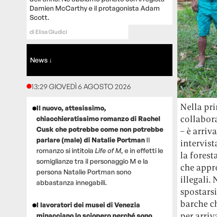
Damien McCarthy e il protagonista Adam
Scott.
di
Elisa Giudici
News ↓
13:29 GIOVEDÌ 6 AGOSTO 2026
Nella pri
Il nuovo, attesissimo,
collabora
chiacchieratissimo romanzo di Rachel
Cusk che potrebbe come non potrebbe
– è arriv
parlare (male) di Natalie Portman
Il
intervist
romanzo si intitola
Life of M
, e in effetti le
la forest
somiglianze tra il personaggio M e la
che appro
persona Natalie Portman sono
illegali.
abbastanza innegabili.
spostarsi
barche ch
I lavoratori dei musei di Venezia
per arriv
minacciano lo sciopero perché sono