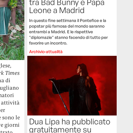
tra Bad Bunny e Papa
Leone a Madrid
In questo fine settimana il Pontefice e la
popstar più famosa del mondo saranno
entrambi a Madrid. E le rispettive
"diplomazie" stanno facendo di tutto per
favorire un incontro.
Archivio-attualità
lese,
rk Times
ma di
tugliano
natori
attività
per
e sono le
Dua Lipa ha pubblicato
e giorni
gratuitamente su
strato