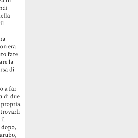
sa di
ndi
ella
il
era
non era
to fare
are la
rsa di
o a far
a di due
 propria.
 trovarli
il
o dopo,
arubo,