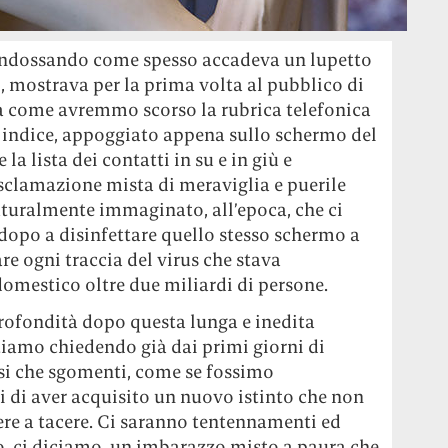
 indossando come spesso accadeva un lupetto
i, mostrava per la prima volta al pubblico di
ia come avremmo scorso la rubrica telefonica
to indice, appoggiato appena sullo schermo del
a lista dei contatti in su e in giù e
sclamazione mista di meraviglia e puerile
uralmente immaginato, all’epoca, che ci
dopo a disinfettare quello stesso schermo a
are ogni traccia del virus che stava
omestico oltre due miliardi di persone.
ofondità dopo questa lunga e inedita
tiamo chiedendo già dai primi giorni di
si che sgomenti, come se fossimo
di aver acquisito un nuovo istinto che non
e a tacere. Ci saranno tentennamenti ed
to, ci diciamo, un imbarazzo misto a paura che