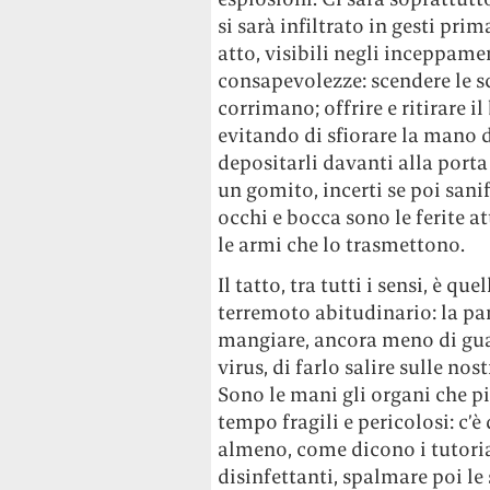
si sarà infiltrato in gesti pr
atto, visibili negli inceppam
consapevolezze: scendere le sc
corrimano; offrire e ritirare 
evitando di sfiorare la mano de
depositarli davanti alla porta
un gomito, incerti se poi san
occhi e bocca sono le ferite at
le armi che lo trasmettono.
Il tatto, tra tutti i sensi, è 
terremoto abitudinario: la pa
mangiare, ancora meno di guar
virus, di farlo salire sulle no
Sono le mani gli organi che pi
tempo fragili e pericolosi: c’è
almeno, come dicono i tutoria
disinfettanti, spalmare poi le 