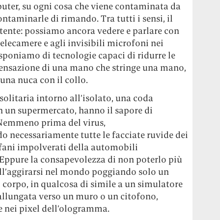
mputer, su ogni cosa che viene contaminata da
ntaminarle di rimando. Tra tutti i sensi, il
tente: possiamo ancora vedere e parlare con
telecamere e agli invisibili microfoni nei
isponiamo di tecnologie capaci di ridurre le
 sensazione di una mano che stringe una mano,
 una nuca con il collo.
solitaria intorno all’isolato, una coda
in un supermercato, hanno il sapore di
 Nemmeno prima del virus,
necessariamente tutte le facciate ruvide dei
 cofani impolverati della automobili
 Eppure la consapevolezza di non poterlo più
ell’aggirarsi nel mondo poggiando solo un
il corpo, in qualcosa di simile a un simulatore
 allungata verso un muro o un citofono,
 nei pixel dell’ologramma.