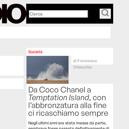
_
Società
di
Francesca
Chiacchio
Da Coco Chanel a
Temptation Island
, con
l’abbronzatura alla fine
ci ricaschiamo sempre
Negli ultimi anni era stata messa da parte,
sembrava fosse passata definitivamente di