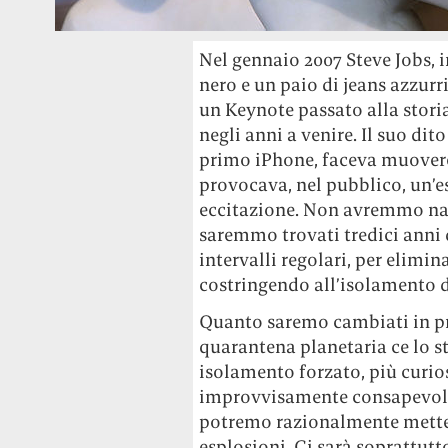
Nel gennaio 2007 Steve Jobs,
nero e un paio di jeans azzurr
un Keynote passato alla stor
negli anni a venire. Il suo di
primo iPhone, faceva muovere l
provocava, nel pubblico, un’e
eccitazione. Non avremmo nat
saremmo trovati tredici anni 
intervalli regolari, per elimin
costringendo all’isolamento d
Quanto saremo cambiati in pr
quarantena planetaria ce lo s
isolamento forzato, più curio
improvvisamente consapevoli 
potremo razionalmente metter
esplosioni. Ci sarà soprattut