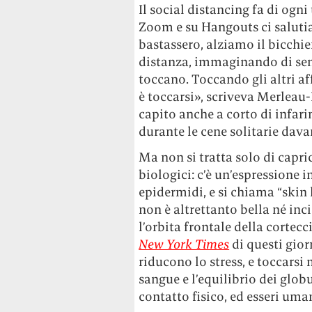
Il social distancing fa di ogn
Zoom e su Hangouts ci saluti
bastassero, alziamo il bicchier
distanza, immaginando di senti
toccano. Toccando gli altri a
è toccarsi», scriveva Merleau
capito anche a corto di infa
durante le cene solitarie dav
Ma non si tratta solo di capri
biologici: c’è un’espressione i
epidermidi, e si chiama “skin 
non è altrettanto bella né inci
l’orbita frontale della cortecc
New York Times
di questi gior
riducono lo stress, e toccarsi
sangue e l’equilibrio dei glob
contatto fisico, ed esseri uma