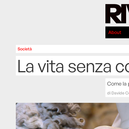
About
Società
La vita senza c
Come la p
di
Davide 