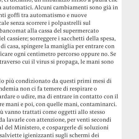
ima automatici. Alcuni cambiamenti sono già in
enti goffi tra automatismo e nuove
ale senza scorrere i polpastrelli sul
il bancomat alla cassa del supermercato
l cassiere; sorreggere i sacchetti della spesa,
 di casa, spingere la maniglia per entrare con
ificare ogni centimetro percorso oppure no. Se
traverso cui il virus si propaga, le mani sono
quello più condizionato da questi primi mesi di
ndemia non ci fa temere di respirare o
dare o udire, ma di entrare in contatto con il
stre mani e poi, con quelle mani, contaminarci.
ù vanno trattati come oggetti allo stesso
 da lavarle con attenzione, per venti secondi
l del Ministero, e cospargerle di soluzioni
salviette igienizzanti sugli schermi dei