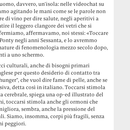
i uomo, davvero, un’isola: nelle videochat su
amo agitando le mani come se le parole non
e di vino per dire salute, negli aperitivi a
re il leggero clangore dei vetri che si
ffermiamo, affermavamo, noi stessi: «Toccare
-Ponty negli anni Sessanta, e lo avremmo
rinature di fenomenologia mezzo secolo dopo,
anti a uno schermo.
cci culturali, anche di bisogni primari
nglese per questo desiderio di contatto tra
hunger”, che vuol dire fame di pelle, anche se
siva, detta così in italiano. Toccarsi stimola
ia cerebrale, spiega una op-ed illustrato del
ni, toccarsi stimola anche gli ormoni che
 migliora, sembra, anche la pressione del
uli. Siamo, insomma, corpi più fragili, senza
ni peggiori.