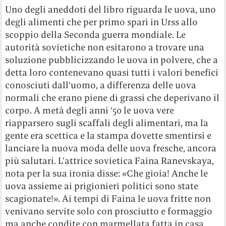
Uno degli aneddoti del libro riguarda le uova, uno
degli alimenti che per primo sparì in Urss allo
scoppio della Seconda guerra mondiale. Le
autorità sovietiche non esitarono a trovare una
soluzione pubblicizzando le uova in polvere, che a
detta loro contenevano quasi tutti i valori benefici
conosciuti dall’uomo, a differenza delle uova
normali che erano piene di grassi che deperivano il
corpo. A metà degli anni ‘50 le uova vere
riapparsero sugli scaffali degli alimentari, ma la
gente era scettica e la stampa dovette smentirsi e
lanciare la nuova moda delle uova fresche, ancora
più salutari. L’attrice sovietica Faina Ranevskaya,
nota per la sua ironia disse: «Che gioia! Anche le
uova assieme ai prigionieri politici sono state
scagionate!». Ai tempi di Faina le uova fritte non
venivano servite solo con prosciutto e formaggio
ma anche condite con marmellata fatta in casa.