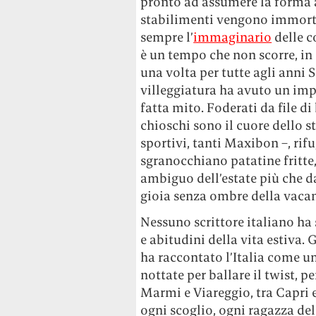
pronto ad assumere la forma att
stabilimenti vengono immortal
sempre l’
immaginario
delle c
è un tempo che non scorre, in 
una volta per tutte agli anni
villeggiatura ha avuto un impa
fatta mito. Foderati da file di
chioschi sono il cuore dello s
sportivi, tanti Maxibon –, rif
sgranocchiano patatine fritte,
ambiguo dell’estate più che da
gioia senza ombre della vaca
Nessuno scrittore italiano ha
e abitudini della vita estiva. 
ha raccontato l’Italia come un
nottate per ballare il twist, pe
Marmi e Viareggio, tra Capri 
ogni scoglio, ogni ragazza dell