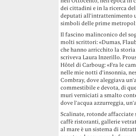
nell’Ottocento, nell’epoca in 
dei cittadini e in la ricerca d
deputati all’intrattenimento
simboli delle prime metropoli
Il fascino malinconico del so
molti scrittori: «Dumas, Flaub
che hanno arricchito la storia
scriveva Laura Inzerillo. Pro
Hôtel di Carboug: «Fra le cam
nelle mie notti d’insonnia, n
Combray, dove aleggiava un’a
commestibile e devota, di que
muri verniciati a smalto cont
dove l’acqua azzurreggia, un’ar
Scalinate, rotonde affacciate 
caffè ristoranti, gallerie vetr
al mare è un sistema di intrat