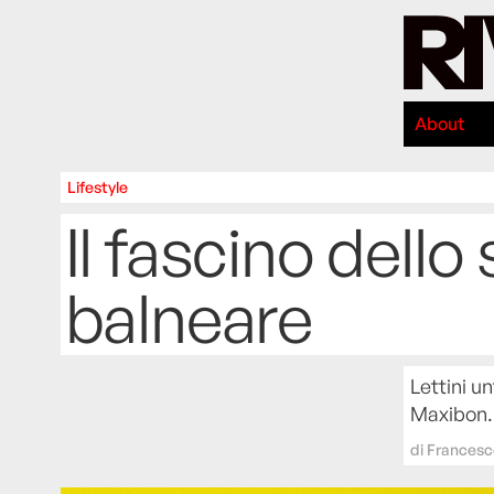
About
Lifestyle
Il fascino dello
balneare
Lettini un
Maxibon. 
di
Francesc