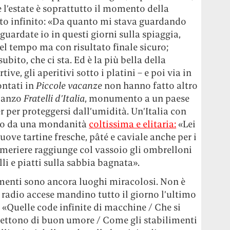
 l’estate è soprattutto il momento della
to infinito: «Da quanto mi stava guardando
uardate io in questi giorni sulla spiaggia,
el tempo ma con risultato finale sicuro;
ubito, che ci sta. Ed è la più bella della
tive, gli aperitivi sotto i platini – e poi via in
contati in
Piccole vacanze
non hanno fatto altro
omanzo
Fratelli d’Italia
, monumento a un paese
er per proteggersi dall’umidità. Un’Italia con
utto da una mondanità
coltissima e elitaria:
«Lei
ove tartine fresche, pâté e caviale anche per i
cameriere raggiunge col vassoio gli ombrelloni
lli e piatti sulla sabbia bagnata».
limenti sono ancora luoghi miracolosi. Non è
 radio accese mandino tutto il giorno l’ultimo
 «Quelle code infinite di macchine / Che si
mettono di buon umore / Come gli stabilimenti