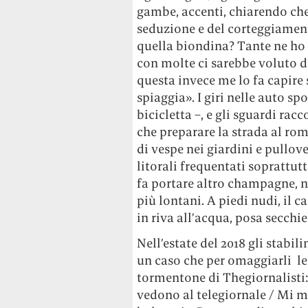
gambe, accenti, chiarendo che
seduzione e del corteggiamen
quella biondina? Tante ne ho g
con molte ci sarebbe voluto d
questa invece me lo fa capire s
spiaggia». I giri nelle auto spor
bicicletta –, e gli sguardi rac
che preparare la strada al r
di vespe nei giardini e pullov
litorali frequentati sopratt
fa portare altro champagne, nu
più lontani. A piedi nudi, il 
in riva all’acqua, posa secchie
Nell’estate del 2018 gli stabi
un caso che per omaggiarli le
tormentone di Thegiornalisti:
vedono al telegiornale / Mi 