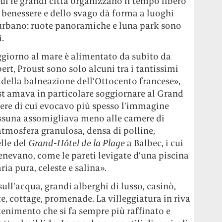
cui le grandi città organizzano il tempo libero
el benessere e dello svago dà forma a luoghi
 urbano: ruote panoramiche e luna park sono
.
ggiorno al mare è alimentato da subito da
ert, Proust sono solo alcuni tra i tantissimi
 della balneazione dell’Ottocento francese»,
ust amava in particolare soggiornare al Grand
ere di cui evocavo più spesso l’immagine
essuna assomigliava meno alle camere di
tmosfera granulosa, densa di polline,
lle del
Grand-Hôtel de la Plage
a Balbec, i cui
enevano, come le pareti levigate d’una piscina
ia pura, celeste e salina».
sull’acqua, grandi alberghi di lusso, casinò,
ate, cottage, promenade. La villeggiatura in riva
tenimento che si fa sempre più raffinato e