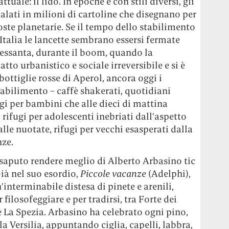
uale: il lido. In epoche e con stili diversi, gli
ati in milioni di cartoline che disegnano per
oste planetarie. Se il tempo dello stabilimento
Italia le lancette sembrano essersi fermate
 Sessanta, durante il boom, quando la
tto urbanistico e sociale irreversibile e si è
 bottiglie rosse di Aperol, ancora oggi i
tabilimento – caffè shakerati, quotidiani
ugi per bambini che alle dieci di mattina
 rifugi per adolescenti inebriati dall’aspetto
lle nuotate, rifugi per vecchi esasperati dalla
nze.
 saputo rendere meglio di Alberto Arbasino tic
Già nel suo esordio,
Piccole vacanze
(Adelphi),
’interminabile distesa di pinete e arenili,
r filosofeggiare e per tradirsi, tra Forte dei
e La Spezia. Arbasino ha celebrato ogni pino,
a Versilia, appuntando ciglia, capelli, labbra,