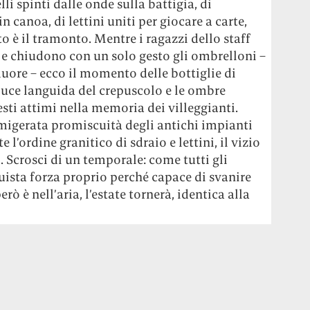
li spinti dalle onde sulla battigia, di
n canoa, di lettini uniti per giocare a carte,
o è il tramonto. Mentre i ragazzi dello staff
i e chiudono con un solo gesto gli ombrelloni –
muore – ecco il momento delle bottiglie di
luce languida del crepuscolo e le ombre
sti attimi nella memoria dei villeggianti.
migerata promiscuità degli antichi impianti
l’ordine granitico di sdraio e lettini, il vizio
o. Scrosci di un temporale: come tutti gli
uista forza proprio perché capace di svanire
ò è nell’aria, l’estate tornerà, identica alla