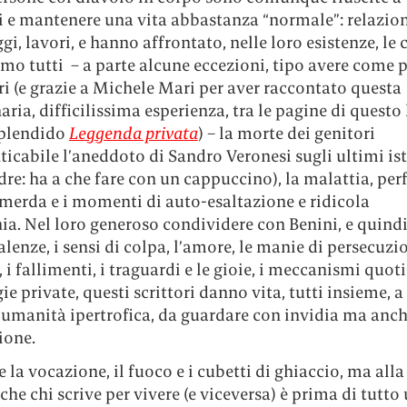
i e mantenere una vita abbastanza “normale”: relazioni,
ggi, lavori, e hanno affrontato, nelle loro esistenze, le 
mo tutti – a parte alcune eccezioni, tipo avere come 
i (e grazie a Michele Mari per aver raccontato questa
aria, difficilissima esperienza, tra le pagine di questo 
splendido
Leggenda privata
)
–
la morte dei genitori
icabile l’aneddoto di Sandro Veronesi sugli ultimi is
re: ha a che fare con un cappuccino), la malattia, perf
 merda e i momenti di auto-esaltazione e ridicola
a. Nel loro generoso condividere con Benini, e quindi
lenze, i sensi di colpa, l’amore, le manie di persecuzio
 i fallimenti, i traguardi e le gioie, i meccanismi quoti
e private, questi scrittori danno vita, tutti insieme, a
 umanità ipertrofica, da guardare con invidia ma anc
ione.
 e la vocazione, il fuoco e i cubetti di ghiaccio, ma alla 
che chi scrive per vivere (e viceversa) è prima di tutt