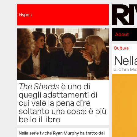
Hype ↓
About
Cultura
Nella
di
Clara Ma
The Shards
è uno di
quegli adattamenti di
cui vale la pena dire
soltanto una cosa: è più
bello il libro
Nella serie tv che Ryan Murphy ha tratto dal