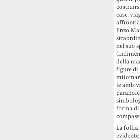
costruirs
case, via
affrontia
Enzo Mar
straordin
nel suo 
(indiment
della mad
figure di
mitomani
le ambiva
paranoie,
simbologi
forma di
compass
La follia
evidente 