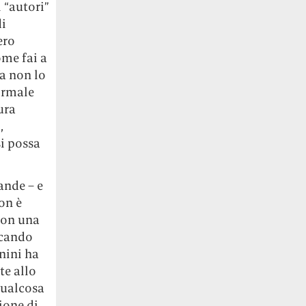
 “autori”
di
ero
ome fai a
ra non lo
ormale
ura
,
si possa
ande – e
on è
 Con una
ccando
nini ha
te allo
qualcosa
ione di