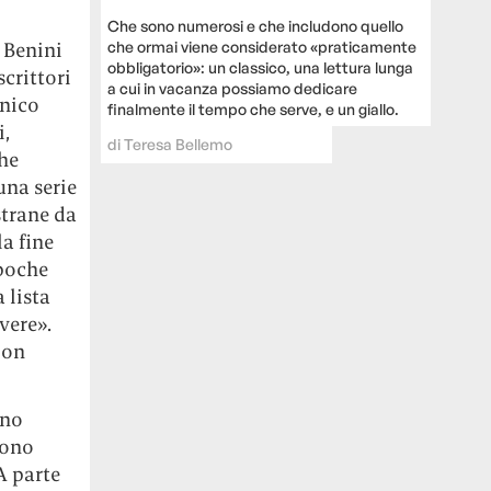
Che sono numerosi e che includono quello
 Benini
che ormai viene considerato «praticamente
obbligatorio»: un classico, una lettura lunga
scrittori
a cui in vacanza possiamo dedicare
enico
finalmente il tempo che serve, e un giallo.
i,
di
Teresa Bellemo
he
una serie
strane da
la fine
 poche
 lista
vere».
Non
nno
sono
A parte