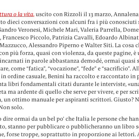
ttura o la vita
,
uscito con Rizzoli il 13 marzo, Annalena
to dieci conversazioni con alcuni fra i più conosciuti 
 Sandro Veronesi, Michele Mari, Valeria Parrella, Dom
 Francesco Piccolo, Patrizia Cavalli, Edoardo Albinat
Mazzucco, Alessandro Piperno e Walter Siti. La cosa c
con più forza, quasi con violenza, da queste pagine, è 
i incarnati in parole abbastanza demodé, ormai quasi 
re, come “fatica”, “vocazione”, “fede” e “sacrificio”. Al
, in ordine casuale, Benini ha raccolto e raccontato in
nta libri fondamentali citati durante le interviste, «una
a ma ardente di quello che serve per vivere, e per scri
 un ottimo manuale per aspiranti scrittori. Giusto? 
Non solo.
dire ormai da un bel po’ che Italia le persone che ha
to, stanno per pubblicare o pubblicheranno un libro 
e, forse troppe, soprattutto in proporzione ai lettori. 