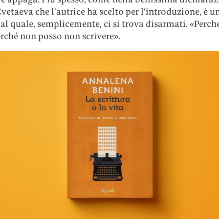
etaeva che l’autrice ha scelto per l’introduzione, è 
 al quale, semplicemente, ci si trova disarmati. «Perch
erché non posso non scrivere».