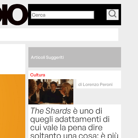
_
Articoli Suggeriti
Cultura
di
Lorenzo Peroni
The Shards
è uno di
quegli adattamenti di
cui vale la pena dire
soltanto una cosa: è più