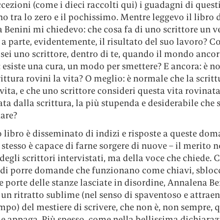
cezioni (come i dieci raccolti qui) i guadagni di questi
no tra lo zero e il pochissimo. Mentre leggevo il libro 
Benini mi chiedevo: che cosa fa di uno scrittore un v
, a parte, evidentemente, il risultato del suo lavoro? C
 sei uno scrittore, dentro di te, quando il mondo anco
: esiste una cura, un modo per smettere? E ancora: è n
rittura rovini la vita? O meglio: è normale che la scritt
 vita, e che uno scrittore consideri questa vita rovinata
 dalla scrittura, la più stupenda e desiderabile che 
are?
 libro è disseminato di indizi e risposte a queste dom
stesso è capace di farne sorgere di nuove – il merito n
degli scrittori intervistati, ma della voce che chiede.
 di porre domande che funzionano come chiavi, sblo
e porte delle stanze lasciate in disordine, Annalena Be
un ritratto sublime (nel senso di spaventoso e attraen
mpo) del mestiere di scrivere, che non è, non sempre, 
e appaga. Più spesso, come nella bellissima dichiaraz