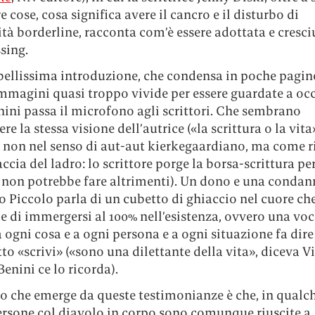
re cose, cosa significa avere il cancro e il disturbo di
tà borderline, racconta com’è essere adottata e cresci
sing.
bellissima introduzione, che condensa in poche pagin
immagini quasi troppo vivide per essere guardate a oc
ini passa il microfono agli scrittori. Che sembrano
re la stessa visione dell’autrice («la scrittura o la vita
 non nel senso di aut-aut kierkegaardiano, ma come r
ccia del ladro: lo scrittore porge la borsa-scrittura per
, non potrebbe fare altrimenti). Un dono e una condan
 Piccolo parla di un cubetto di ghiaccio nel cuore ch
 di immergersi al 100% nell’esistenza, ovvero una voc
 ogni cosa e a ogni persona e a ogni situazione fa dire
to «scrivi» («sono una dilettante della vita», diceva V
Benini ce lo ricorda).
to che emerge da queste testimonianze è che, in qual
ersone col diavolo in corpo sono comunque riuscite a