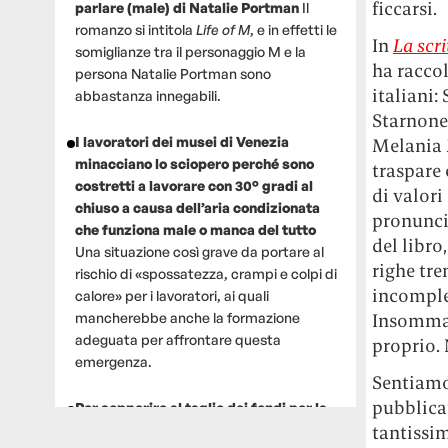
ficcarsi.
parlare (male) di Natalie Portman
Il
romanzo si intitola
Life of M
, e in effetti le
In
La scri
somiglianze tra il personaggio M e la
ha raccol
persona Natalie Portman sono
italiani:
abbastanza innegabili.
Starnone,
I lavoratori dei musei di Venezia
Melania 
minacciano lo sciopero perché sono
traspare 
costretti a lavorare con 30° gradi al
di valor
chiuso a causa dell’aria condizionata
pronuncia
che funziona male o manca del tutto
del libro
Una situazione così grave da portare al
righe tre
rischio di «spossatezza, crampi e colpi di
incomplet
calore» per i lavoratori, ai quali
Insomma,
mancherebbe anche la formazione
adeguata per affrontare questa
proprio. 
emergenza.
Sentiamo 
pubblica
Per sopperire al taglio dei fondi per la
tantissim
ricerca, un gruppo di scienziati che