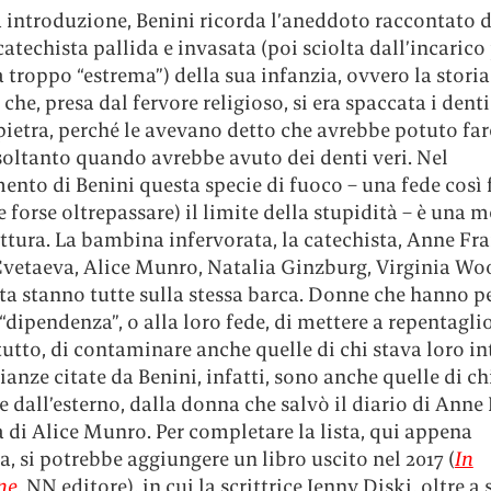
a introduzione, Benini ricorda l’aneddoto raccontato 
atechista pallida e invasata (poi sciolta dall’incarico
 troppo “estrema”) della sua infanzia, ovvero la storia
he, presa dal fervore religioso, si era spaccata i denti
ietra, perché le avevano detto che avrebbe potuto far
soltanto quando avrebbe avuto dei denti veri. Nel
nto di Benini questa specie di fuoco – una fede così 
(e forse oltrepassare) il limite della stupidità – è una 
ittura. La bambina infervorata, la catechista, Anne Fr
vetaeva, Alice Munro, Natalia Ginzburg, Virginia Wool
sta stanno tutte sulla stessa barca. Donne che hanno 
 “dipendenza”, o alla loro fede, di mettere a repentaglio
tutto, di contaminare anche quelle di chi stava loro in
anze citate da Benini, infatti, sono anche quelle di ch
 dall’esterno, dalla donna che salvò il diario di Anne
ia di Alice Munro. Per completare la lista, qui appena
, si potrebbe aggiungere un libro uscito nel 2017 (
In
ne
, NN editore), in cui la scrittrice Jenny Diski, oltre a 