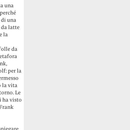
da una
 perché
 di una
 da latte
e la
folle da
metafora
ank,
f: per la
permesso
 la vita
torno. Le
i ha visto
 Frank
spiegare,