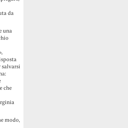
uta da
e una
chio
»,
isposta
 salvarsi
na:
e
e che
irginia
che modo,