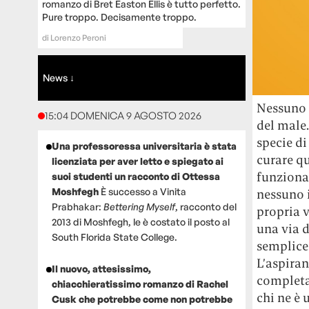
romanzo di Bret Easton Ellis è tutto perfetto.
Pure troppo. Decisamente troppo.
di
Lorenzo Peroni
News ↓
Nessuno p
15:04 DOMENICA 9 AGOSTO 2026
del male.
specie di
Una professoressa universitaria è stata
curare qu
licenziata per aver letto e spiegato ai
funziona
suoi studenti un racconto di Ottessa
Moshfegh
È successo a Vinita
nessuno i
Prabhakar:
Bettering Myself
, racconto del
propria v
2013 di Moshfegh, le è costato il posto al
una via d
South Florida State College.
semplicem
L’aspiran
Il nuovo, attesissimo,
completam
chiacchieratissimo romanzo di Rachel
chi ne è 
Cusk che potrebbe come non potrebbe