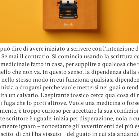
uò dire di avere iniziato a scrivere con l’intenzione di
 Se mai il contrario. Si comincia usando la scrittura 
 medicinale fatto in casa, per supplire a qualcosa che
ello che non va. In questo senso, la dipendenza dalla 
 nello stesso modo in cui funziona qualsiasi dipenden
nizia a drogarsi perché vuole mettersi nei guai o rend
ita un calvario. L’aspirante tossico cerca qualcosa di 
i fuga che lo porti altrove. Vuole una medicina o forse
ente, è troppo curioso per accettare la sua condizion
te scrittore è uguale: inizia per disperazione, noia o cu
ente ignaro – nonostante gli avvertimenti dei più es
uscito, di chi l’ha vissuto – del guaio in cui sta andand