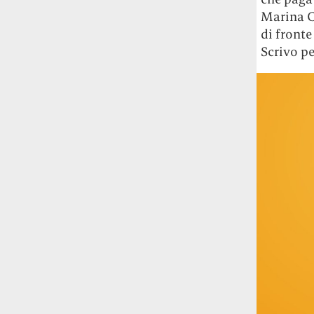
Rossi, per provare a sfuggire alle
Marina Cv
tendenze dettate da Instagram anche
sulla ristorazione.
di fronte
Scrivo p
Il Pentagono ha improvvisamente
cambiato il modo in cui conta i morti e i
feriti nella guerra in Iran
Pare su
richiesta diretta dalla Casa Bianca.
Risultato: 4 morti "in meno" e circa 600
feriti in più.
Fred Again ha passato 50 ore
consecutive in livestream su YouTube
per completare il suo nuovo mixtape
Lo
ha fatto insieme al collettivo LATIN
MAFIA, registrato tutto a Città del
Messico e intitolato (didascalicamente
ma efficacemente) 9 months & 50 hours.