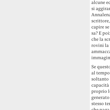
studia le marmotte ha aperto un canale
alcune ec
OnlyFans tutto dedicato alle marmotte
si aggira
OnlyMarms (si chiama proprio così) è
Annalena 
gratuito, pubblica «contenuti non
scrittore
censurati di marmotte dalle Montagne
capire se
Rocciose» e accetta mance per la buona
sa? E poi
causa della scienza.
che la sc
rovini la
Le ondate di caldo potrebbero far
aumentare il prezzo del cibo più della
ammaccata
guerra in Iran e della crisi nello Stretto
immagin
di Hormuz
Addirittura un punto
Se questo
percentuale di inflazione alimentare in
più, un aumento del costo del cibo che
al tempo 
nel 2027 rischia di arrivare al 3 per cento.
soltanto 
capacità
Il ristorante Trippa ha tolto dal menù i
proprio l
suoi due piatti più celebri perché troppe
generato 
persone prendevano solo quelli per
stesso te
fotografarli
L'ha spiegato lo chef Diego
che paga 