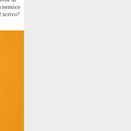
un nemico
é scrivo?