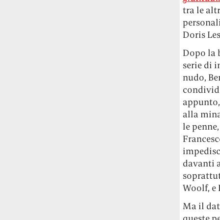
tra le alt
personali
Doris Les
Dopo la 
serie di 
nudo, Ben
condivide
appunto,
alla mina
le penne
Francesco
impedisce
davanti a
soprattut
Woolf, e 
Ma il da
queste p