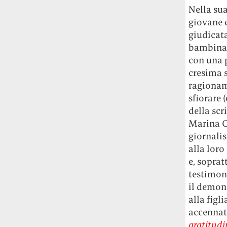
Nella su
giovane c
giudicata
bambina c
con una p
cresima 
ragioname
sfiorare 
della scr
Marina C
giornali
alla loro
e, soprat
testimoni
il demone
alla figl
accennata
gratitudi