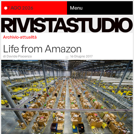
7 AGO 2026
Menu
Archivio-attualità
Life from Amazon
di
Davide Piacenza
16 Giugno 2017