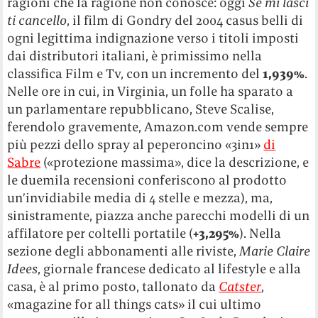
ragioni che la ragione non conosce: oggi
Se mi lasci
ti cancello
, il film di Gondry del 2004 casus belli di
ogni legittima indignazione verso i titoli imposti
dai distributori italiani, è primissimo nella
classifica Film e Tv, con un incremento del
1,939%
.
Nelle ore in cui, in Virginia, un folle ha sparato a
un parlamentare repubblicano, Steve Scalise,
ferendolo gravemente, Amazon.com vende sempre
più pezzi dello spray al peperoncino «3in1»
di
Sabre
(«protezione massima», dice la descrizione, e
le duemila recensioni conferiscono al prodotto
un’invidiabile media di 4 stelle e mezza), ma,
sinistramente, piazza anche parecchi modelli di un
affilatore per coltelli portatile (
+3,295%
). Nella
sezione degli abbonamenti alle riviste,
Marie Claire
Idees
, giornale francese dedicato al lifestyle e alla
casa, è al primo posto, tallonato da
Catster
,
«magazine for all things cats» il cui ultimo