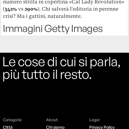
numero strilla in copertina «Cat Lady Revolution»
(
342%
vs
290%
). Chi salverà l’editoria in perenne
crisi? Ma i gattini, naturalmente.
Immagini Getty Images
Le cose di cui si parla,
più tutto il resto.
Categorie
About
Legal
Città
Chi siamo
Privacy Policy