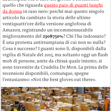
quello che riguarda
questo paio di guanti lunghi
da donna
in raso nero: perché mai questo singolo
articolo ha cambiato la storia delle ultime
ventiquattr’ore della versione anglofona di
Amazon, registrando un incommensurabile
miglioramento del
2308750%
? Chi l’ha indossato?
È una protesta antitrumpiana di cui non so nulla?
Cosa è successo? I guanti sono lì, disponibili dalla
vigilia di Natale del 2015, ma soltanto oggi un flash
mob di persone, unite da chissà quale intento, si
sono travestite da Crudelia De Mon. La prima delle
recensioni disponibili, comunque, spegne
l’entusiasmo: «Not the best gloves out there».