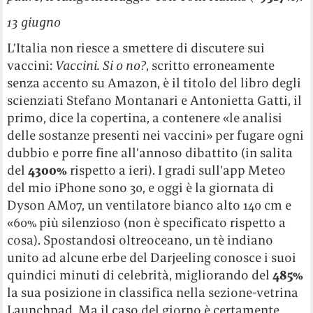
13 giugno
L’Italia non riesce a smettere di discutere sui
vaccini:
Vaccini. Si o no?
, scritto erroneamente
senza accento su Amazon, è il titolo del libro degli
scienziati Stefano Montanari e Antonietta Gatti, il
primo, dice la copertina, a contenere «le analisi
delle sostanze presenti nei vaccini» per fugare ogni
dubbio e porre fine all’annoso dibattito (in salita
del
4300%
rispetto a ieri). I gradi sull’app Meteo
del mio iPhone sono 30, e oggi è la giornata di
Dyson AM07, un ventilatore bianco alto 140 cm e
«60% più silenzioso (non è specificato rispetto a
cosa). Spostandosi oltreoceano, un tè indiano
unito ad alcune erbe del Darjeeling conosce i suoi
quindici minuti di celebrità, migliorando del
485%
la sua posizione in classifica nella sezione-vetrina
Launchpad. Ma il caso del giorno è certamente