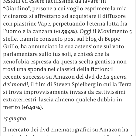
residui ed essere facilissima da lavare; in
“Giardino”, persone a cui voglio esprimere la mia
vicinanza si affrettano ad acquistare il diffusore
con piastrine Vape, perpetuando l’eterna lotta fra
l’uomo e la zanzara (
+1,594%
). Oggi il Movimento 5
stelle, tramite consueto post sul blog di Beppe
Grillo, ha annunciato la sua astensione sul voto
parlamentare sullo ius soli, e chissà che la
xenofobia espressa da questa scelta gentista non
trovi una sponda nei classici della fiction: il
recente successo su Amazon del dvd de
La guerra
dei mondi
, il film di Steven Spielberg in cui la Terra
si trova improvvisamente invasa da cattivissimi
extraterrestri, lascia almeno qualche dubbio in
merito (
+640%
).
15 giugno
Il mercato dei dvd cinematografici su Amazon ha