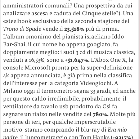
amministratori comunali? Una prospettiva da cui
analizzare ascesa e caduta dei Cinque stelle?). Una
«steelbook esclusiva» della seconda stagione del
Trono di Spade
vende il
23,518%
più di prima.
L’album omonimo del pianista israeliano Iddo
Bar-Shai, il cui nome ho appena googlato, fa
doppiamente meglio: i suoi 3 cd di musica classica,
venduti a 16,53€, sono a +
51,647%.
L’Xbox One X, la
console Microsoft pronta per la super-definizione
4k appena annunciata, è già prima nella classifica
dell’interesse per la categoria Videogiochi. A
Milano oggi il termometro segna 33 gradi, ed anche
per questo caldo irredimibile, probabilmente, il
ventilatore da tavolo usb prodotto da Csl fa
segnare un rialzo nelle vendite del
780%.
Molte più
persone di ieri, per qualche imperscrutabile
motivo, stanno comprando il blu-ray di
Era mio
padre
, il lungometraggio con Tom Hanks (+
9317%
).