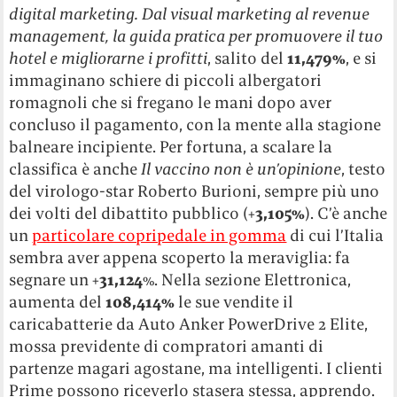
digital marketing. Dal visual marketing al revenue
management, la guida pratica per promuovere il tuo
hotel
e migliorarne i profitti
, salito del
11,479%
, e si
immaginano schiere di piccoli albergatori
romagnoli che si fregano le mani dopo aver
concluso il pagamento, con la mente alla stagione
balneare incipiente. Per fortuna, a scalare la
classifica è anche
Il vaccino non è un’opinione
, testo
del virologo-star Roberto Burioni, sempre più uno
dei volti del dibattito pubblico (+
3,105%
). C’è anche
un
particolare copripedale in gomma
di cui l’Italia
sembra aver appena scoperto la meraviglia: fa
segnare un +
31,124
%. Nella sezione Elettronica,
aumenta del
108,414%
le sue vendite il
caricabatterie da Auto Anker PowerDrive 2 Elite,
mossa previdente di compratori amanti di
partenze magari agostane, ma intelligenti. I clienti
Prime possono riceverlo stasera stessa, apprendo.